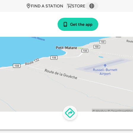
FIND A STATION
STORE
Get the app