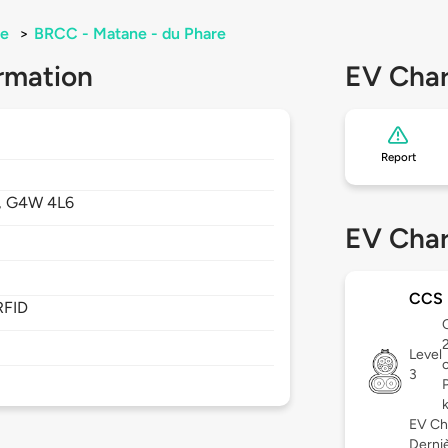
e
>
BRCC - Matane - du Phare
rmation
EV Char
Report
,
G4W 4L6
EV Char
CCS
RFID
C
Level
3
EV Ch
Derniè