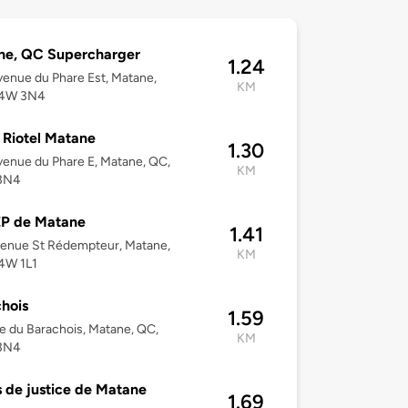
ne, QC Supercharger
1.24
enue du Phare Est, Matane,
KM
G4W 3N4
 Riotel Matane
1.30
enue du Phare E, Matane, QC,
KM
3N4
P de Matane
1.41
venue St Rédempteur, Matane,
KM
4W 1L1
hois
1.59
e du Barachois, Matane, QC,
KM
3N4
s de justice de Matane
1.69