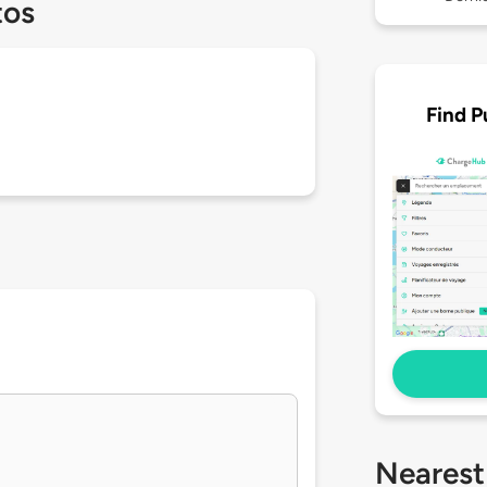
tos
Find P
Nearest