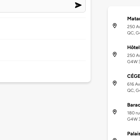
Mata
250 Av
QC, 
Hôtel
250 Av
G4W 
CÉGE
616 A
QC, G
Barac
180 ru
G4W 
Palai