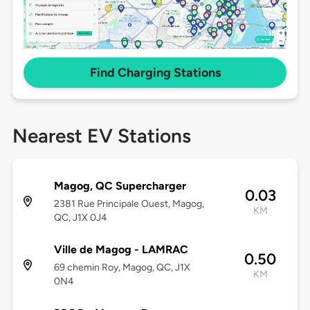
Find Charging Stations
Nearest EV Stations
Magog, QC Supercharger
0.03
2381 Rue Principale Ouest, Magog,
KM
QC, J1X 0J4
Ville de Magog - LAMRAC
0.50
69 chemin Roy, Magog, QC, J1X
KM
0N4