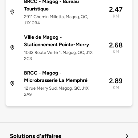
BRCC - Magog - Bureau
2.47
Touristique
KM
2911 Chemin Milletta, Magog, QC,
J1X 0R4
Ville de Magog -
2.68
Stationnement Pointe-Merry
KM
1032 Route Verte 1, Magog, QC, J1X
2C3
BRCC - Magog -
2.89
Microbrasserie La Memphré
KM
12 rue Merry Sud, Magog, QC, J1X
2A9
Solutions d'affaires