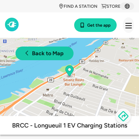
FIND A STATION
STORE
Get the app
Back to Map
BRCC - Longueuil 1 EV Charging Stations