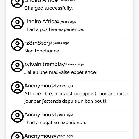
Lindiro Africa
2 years ago
Charged successfully.
Lindiro Africa
2 years ago
I had a positive experience.
fz8rh8scrj
3 years ago
Non fonctionnel
sylvain.tremblay
4 years ago
J'ai eu une mauvaise expérience.
Anonymous
4 years ago
Affiche libre, mais est occupée (pourtant mis à
jour car j’attends depuis un bon bout).
Anonymous
4 years ago
I had a negative experience.
Anonymous
4 years ago