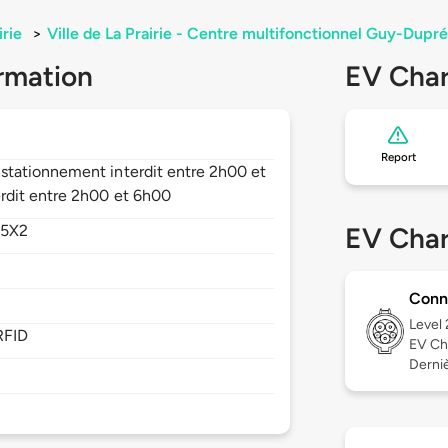
irie
>
Ville de La Prairie - Centre multifonctionnel Guy-Dupré
rmation
EV Char
Report
tationnement interdit entre 2h00 et
rdit entre 2h00 et 6h00
 5X2
EV Char
Conn
Level
RFID
EV Ch
Derniè