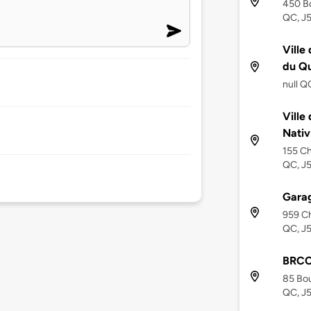
450 Bo
QC, J
Ville
du Q
null Q
Ville 
Nativ
155 Ch
QC, J
Gara
959 Ch
QC, J
BRCC
85 Bou
QC, J