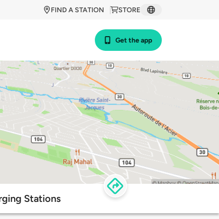
FIND A STATION
STORE
Get the app
rging Stations