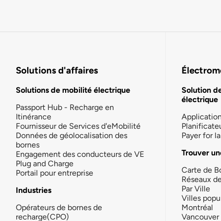
Solutions d'affaires
Électromo
Solutions de mobilité électrique
Solution d
électrique
Passport Hub - Recharge en
Itinérance
Applicatio
Fournisseur de Services d'eMobilité
Planificate
Données de géolocalisation des
Payer for 
bornes
Trouver un
Engagement des conducteurs de VE
Plug and Charge
Carte de B
Portail pour entreprise
Réseaux d
Par Ville
Industries
Villes popu
Opérateurs de bornes de
Montréal
recharge(CPO)
Vancouver