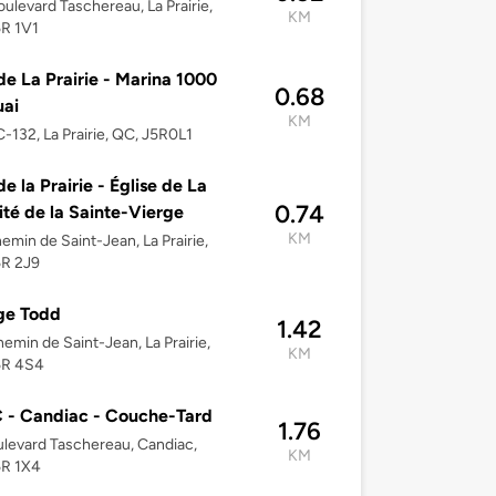
ulevard Taschereau, La Prairie,
KM
5R 1V1
 de La Prairie - Marina 1000
0.68
uai
KM
C-132, La Prairie, QC, J5R0L1
de la Prairie - Église de La
0.74
ité de la Sainte-Vierge
KM
emin de Saint-Jean, La Prairie,
5R 2J9
ge Todd
1.42
emin de Saint-Jean, La Prairie,
KM
5R 4S4
 - Candiac - Couche-Tard
1.76
levard Taschereau, Candiac,
KM
5R 1X4