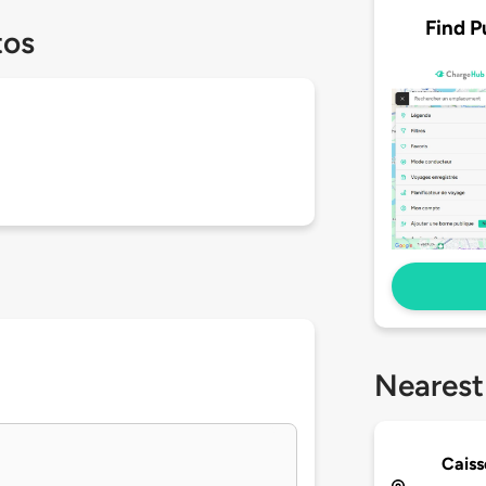
Find P
tos
Nearest
Caiss