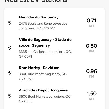
Hyundai du Saguenay
0.71
2475 Boulevard René Lévesque,
KM
Jonquière, QC, G7S 6C1
Ville de Saguenay - Stade de
0.80
soccer Saguenay
KM
3335 rue Gallichan, Jonquière, QC,
G7X 0P1
Rpm Harley -Davidson
0.96
3340 Rue Panet, Saguenay, QC,
KM
G7X 0N5
Arachides Dépôt Jonquière
1.50
3600 Boul. Harvey, Jonquière, QC,
KM
G7X 3B3