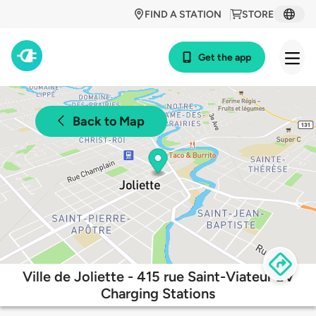
FIND A STATION
STORE
Get the app
Back to Map
Ville de Joliette - 415 rue Saint-Viateur EV
Charging Stations