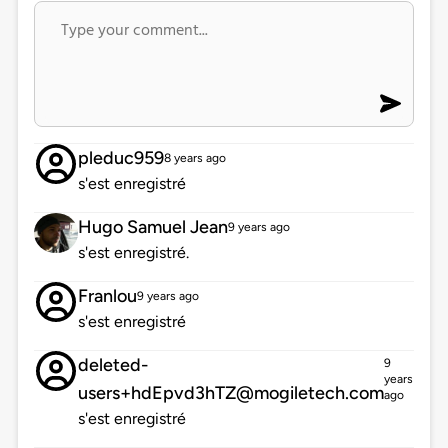
pleduc959
8 years ago
s'est enregistré
Hugo Samuel Jean
9 years ago
s'est enregistré.
Franlou
9 years ago
s'est enregistré
deleted-
9
years
users+hdEpvd3hTZ@mogiletech.com
ago
s'est enregistré