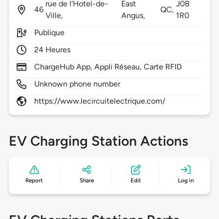
rue de l'Hotel-de-
East
J0B
46
QC,
Ville,
Angus,
1R0
Publique
24 Heures
ChargeHub App, Appli Réseau, Carte RFID
Unknown phone number
https://www.lecircuitelectrique.com/
EV Charging Station Actions
Report
Share
Edit
Log in