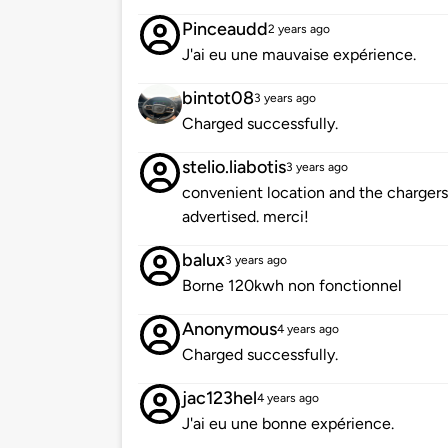
Pinceaudd
2 years ago
J'ai eu une mauvaise expérience.
bintot08
3 years ago
Charged successfully.
stelio.liabotis
3 years ago
convenient location and the charger
advertised. merci!
balux
3 years ago
Borne 120kwh non fonctionnel
Anonymous
4 years ago
Charged successfully.
jac123hel
4 years ago
J'ai eu une bonne expérience.