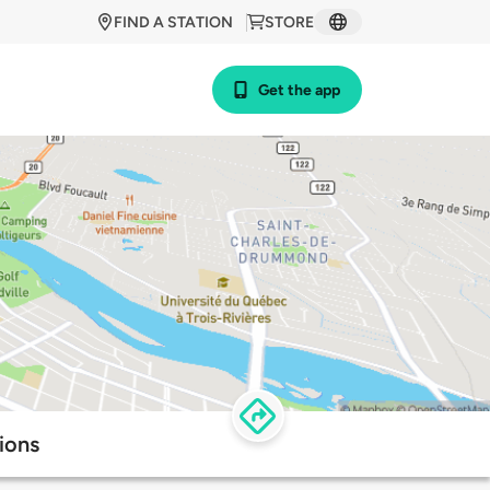
FIND A STATION
STORE
Get the app
ions