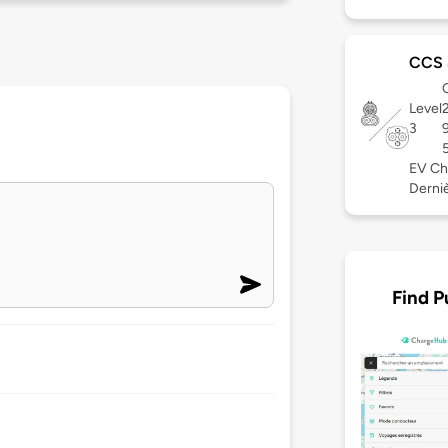
CCS
C
Level
3
EV Ch
Derniè
Find P