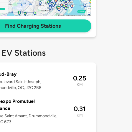
Find Charging Stations
 EV Stations
ud-Bray
0.25
ulevard Saint-Joseph,
KM
ondville, QC, J2C 2B8
rexpo Promutuel
0.31
rance
KM
e Saint Amant, Drummondville,
2C 6Z3