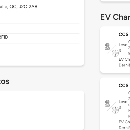
lle,
QC,
J2C 2A8
EV Char
CCS
RFID
C
Level
3
EV Ch
Derniè
tos
CCS
C
Level
3
EV Ch
Derniè