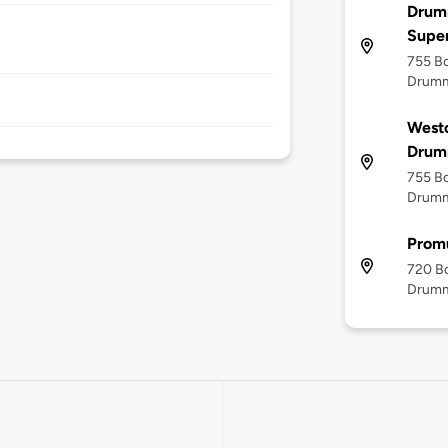
Drum
Supe
755 B
Drumm
Westc
Drum
755 B
Drumm
Promu
720 B
Drumm