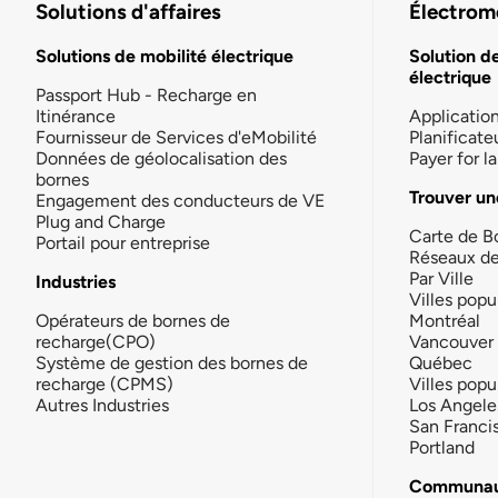
Solutions d'affaires
Électromo
Solutions de mobilité électrique
Solution d
électrique
Passport Hub - Recharge en
Itinérance
Applicatio
Fournisseur de Services d'eMobilité
Planificate
Données de géolocalisation des
Payer for 
bornes
Trouver un
Engagement des conducteurs de VE
Plug and Charge
Carte de B
Portail pour entreprise
Réseaux d
Par Ville
Industries
Villes popu
Opérateurs de bornes de
Montréal
recharge(CPO)
Vancouver
Système de gestion des bornes de
Québec
recharge (CPMS)
Villes popu
Autres Industries
Los Angele
San Franci
Portland
Communau