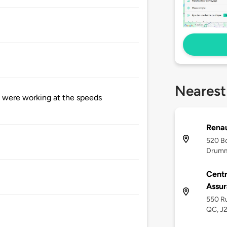
Nearest
s were working at the speeds
Rena
520 Bo
Drumm
Cent
Assu
550 Ru
QC, J