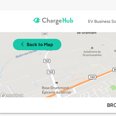
EV Business So
Back to Map
BRC