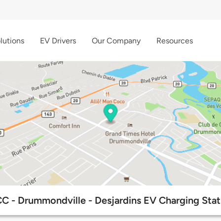
lutions
EV Drivers
Our Company
Resources
C - Drummondville - Desjardins EV Charging Stat