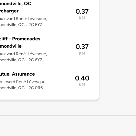
mondville, QC
0.37
rcharger
KM
oulevard Rene-Levesque,
ondville, QC, J2C 6Y7
liff - Promenades
0.37
mondville
KM
oulevard René-Lévesque,
ondville, QC, J2C 6Y7
tuel Assurance
0.40
oulevard René Lévesque,
KM
ondville, QC, J2C 0R6