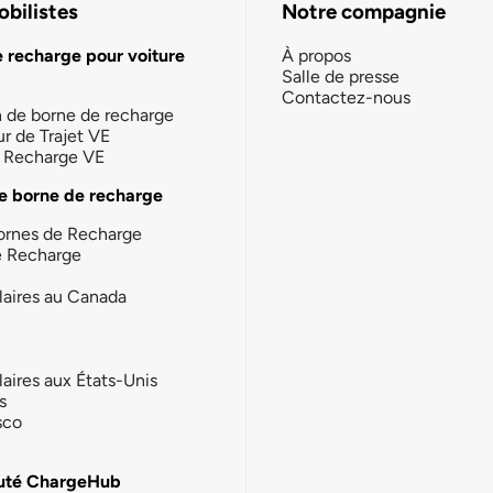
bilistes
Notre compagnie
e recharge pour voiture
À propos
Salle de presse
Contactez-nous
n de borne de recharge
ur de Trajet VE
la Recharge VE
e borne de recharge
ornes de Recharge
e Recharge
laires au Canada
laires aux États-Unis
s
sco
té ChargeHub