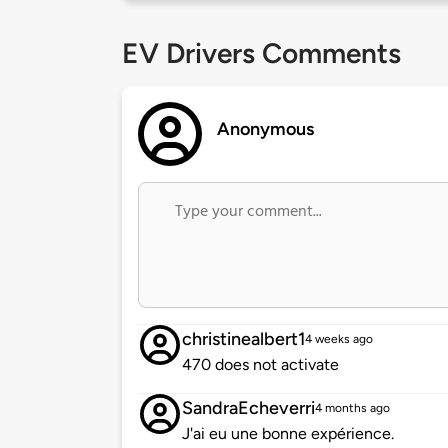
EV Drivers Comments
Anonymous
christinealbert1
4 weeks ago
470 does not activate
SandraEcheverri
4 months ago
J'ai eu une bonne expérience.