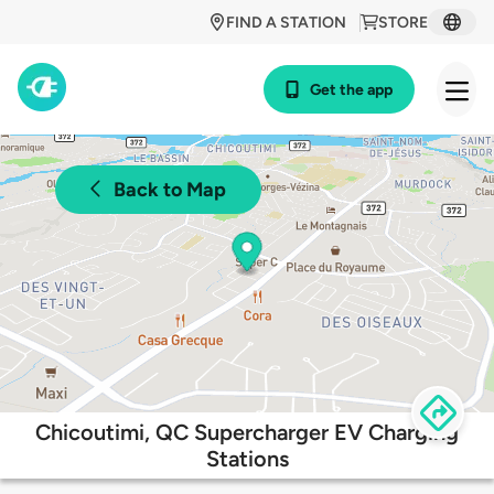
FIND A STATION
STORE
Get the app
Back to Map
Chicoutimi, QC Supercharger EV Charging
Stations