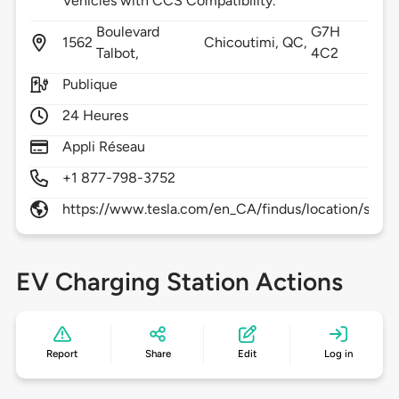
Vehicles with CCS Compatibility.
Boulevard
G7H
1562
Chicoutimi,
QC,
Talbot,
4C2
Publique
24 Heures
Appli Réseau
+1 877-798-3752
https://www.tesla.com/en_CA/findus/location/super
EV Charging Station Actions
Report
Share
Edit
Log in