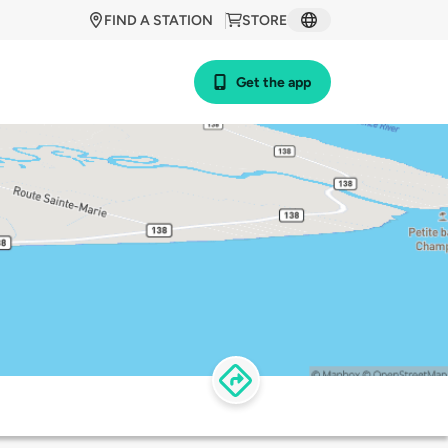
FIND A STATION
STORE
Get the app