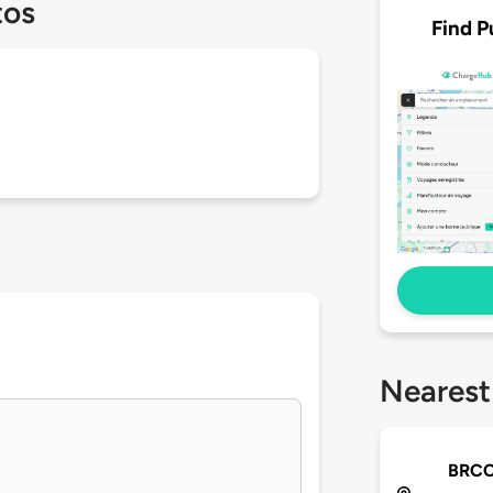
tos
Find P
Nearest
BRCC 