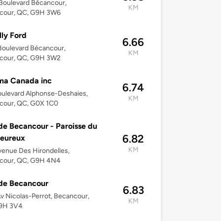
Boulevard Bécancour,
KM
cour, QC, G9H 3W6
lly Ford
6.66
Boulevard Bécancour,
KM
cour, QC, G9H 3W2
ma Canada inc
6.74
ulevard Alphonse-Deshaies,
KM
cour, QC, G0X 1C0
 de Becancour - Paroisse du
6.82
heureux
KM
enue Des Hirondelles,
cour, QC, G9H 4N4
 de Becancour
6.83
v Nicolas-Perrot, Becancour,
KM
9H 3V4