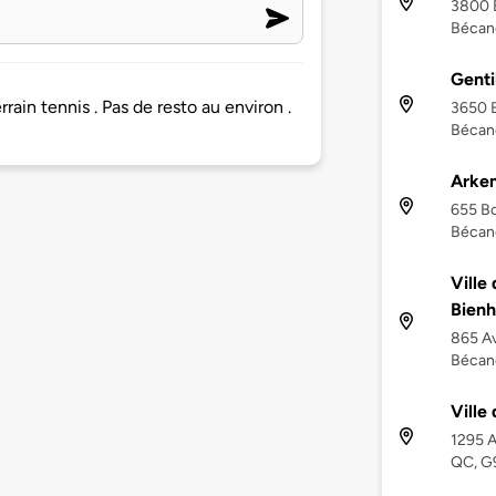
3800 
Bécan
Genti
rain tennis . Pas de resto au environ .
3650 
Bécan
Arke
655 Bo
Bécan
Ville
Bien
865 Av
Bécan
Ville
1295 A
QC, G