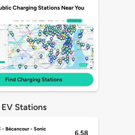
ublic Charging Stations Near You
Find Charging Stations
 EV Stations
- Bécancour - Sonic
6.58