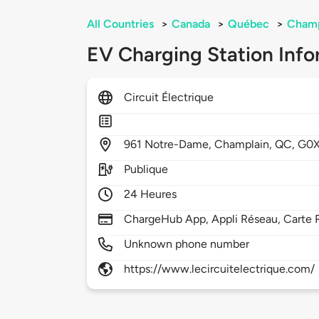
All Countries
>
Canada
>
Québec
>
Champ
EV Charging Station Info
Circuit Électrique
961
Notre-Dame,
Champlain,
QC,
G0X
Publique
24 Heures
ChargeHub App, Appli Réseau, Carte 
Unknown phone number
https://www.lecircuitelectrique.com/