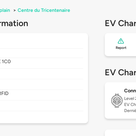
lain
>
Centre du Tricentenaire
rmation
EV Char
Report
 1C0
EV Char
Conn
RFID
Level
EV Ch
Derniè