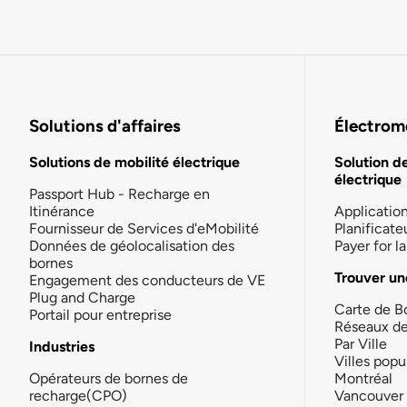
Solutions d'affaires
Électromo
Solutions de mobilité électrique
Solution d
électrique
Passport Hub - Recharge en
Itinérance
Applicatio
Fournisseur de Services d'eMobilité
Planificate
Données de géolocalisation des
Payer for 
bornes
Trouver un
Engagement des conducteurs de VE
Plug and Charge
Carte de B
Portail pour entreprise
Réseaux d
Par Ville
Industries
Villes popu
Opérateurs de bornes de
Montréal
recharge(CPO)
Vancouver