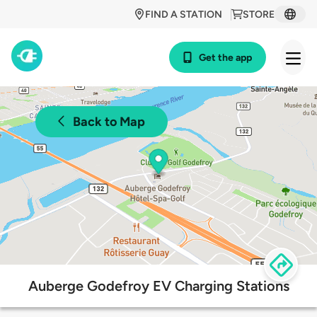
FIND A STATION
STORE
Get the app
Back to Map
Auberge Godefroy EV Charging Stations