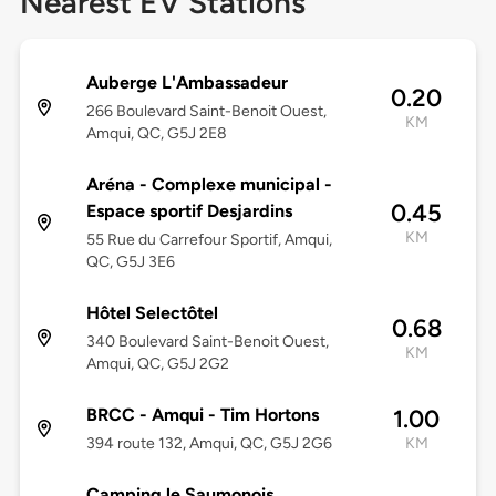
Nearest EV Stations
Auberge L'Ambassadeur
0.20
266 Boulevard Saint-Benoit Ouest,
KM
Amqui, QC, G5J 2E8
Aréna - Complexe municipal -
0.45
Espace sportif Desjardins
KM
55 Rue du Carrefour Sportif, Amqui,
QC, G5J 3E6
Hôtel Selectôtel
0.68
340 Boulevard Saint-Benoit Ouest,
KM
Amqui, QC, G5J 2G2
BRCC - Amqui - Tim Hortons
1.00
394 route 132, Amqui, QC, G5J 2G6
KM
Camping le Saumonois