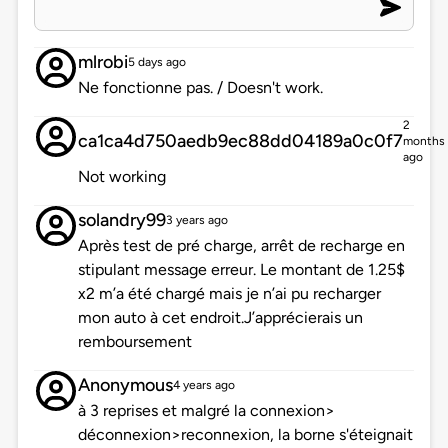
mlrobi
5 days ago
Ne fonctionne pas. / Doesn't work.
2
ca1ca4d750aedb9ec88dd04189a0c0f7
months
ago
Not working
solandry99
3 years ago
Après test de pré charge, arrêt de recharge en
stipulant message erreur. Le montant de 1.25$
x2 m’a été chargé mais je n’ai pu recharger
mon auto à cet endroit.J’apprécierais un
remboursement
Anonymous
4 years ago
à 3 reprises et malgré la connexion>
déconnexion>reconnexion, la borne s'éteignait