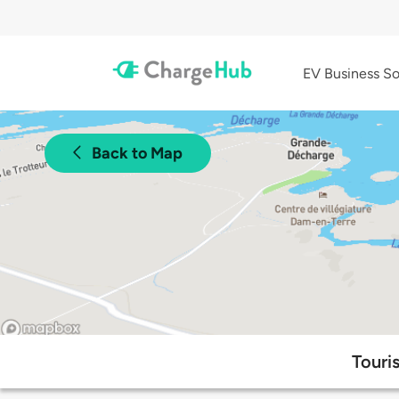
EV Business So
Back to Map
Touri