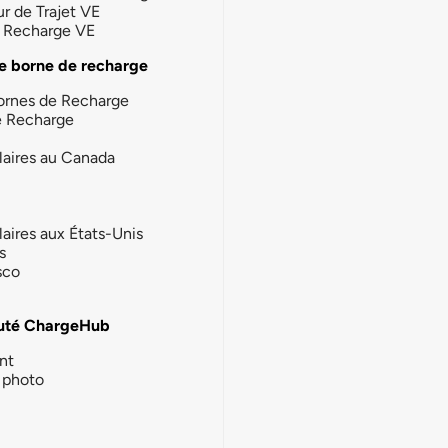
ur de Trajet VE
la Recharge VE
e borne de recharge
ornes de Recharge
e Recharge
laires au Canada
laires aux États-Unis
s
sco
té ChargeHub
nt
photo