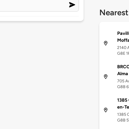
Nearest
Pavil
Moff
2140 A
G8E 1
BRCC 
Alma
705 Av
G8B 6
1385 
en-Te
1385 C
G8B 