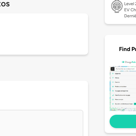
tos
Level
EV Ch
Derniè
Find P