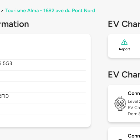
>
Tourisme Alma - 1682 ave du Pont Nord
rmation
EV Char
Report
B 5G3
EV Char
Conn
RFID
Level
EV Ch
Derniè
Conn