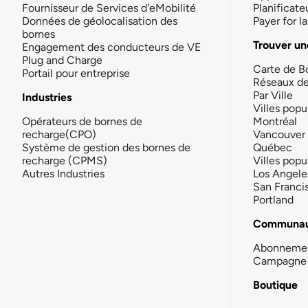
Fournisseur de Services d'eMobilité
Planificate
Données de géolocalisation des
Payer for 
bornes
Trouver un
Engagement des conducteurs de VE
Plug and Charge
Carte de B
Portail pour entreprise
Réseaux d
Par Ville
Industries
Villes popu
Opérateurs de bornes de
Montréal
recharge(CPO)
Vancouver
Système de gestion des bornes de
Québec
recharge (CPMS)
Villes popu
Autres Industries
Los Angele
San Franci
Portland
Communau
Abonneme
Campagne 
Boutique