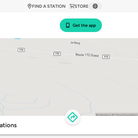
FIND A STATION
STORE
Get the app
ations