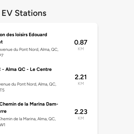
 EV Stations
lon des loisirs Edouard
0.87
at
KM
venue du Pont Nord, Alma, QC,
P7
- Alma QC - Le Centre
2.21
KM
enue du Pont Nord, Alma, QC,
T5
Chemin de la Marina Dam-
2.23
rre
KM
hemin de la Marina, Alma, QC,
5W1