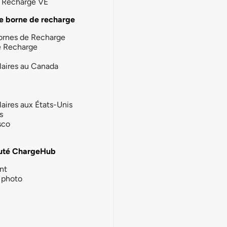
la Recharge VE
e borne de recharge
ornes de Recharge
e Recharge
laires au Canada
laires aux États-Unis
s
sco
té ChargeHub
nt
photo