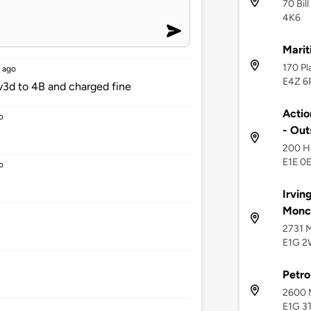
70 Bil
4K6
Mari
170 Pl
 ago
E4Z 6
v3d to 4B and charged fine
Actio
o
- Out
200 H
E1E 0
o
Irving
Monc
2731 M
E1G 2
Petr
2600 
E1G 3