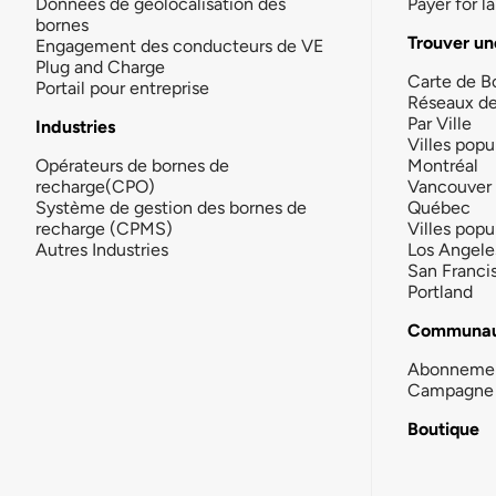
Données de géolocalisation des
Payer for 
bornes
Trouver un
Engagement des conducteurs de VE
Plug and Charge
Carte de B
Portail pour entreprise
Réseaux d
Par Ville
Industries
Villes popu
Opérateurs de bornes de
Montréal
recharge(CPO)
Vancouver
Système de gestion des bornes de
Québec
recharge (CPMS)
Villes popu
Autres Industries
Los Angele
San Franci
Portland
Communau
Abonneme
Campagne 
Boutique