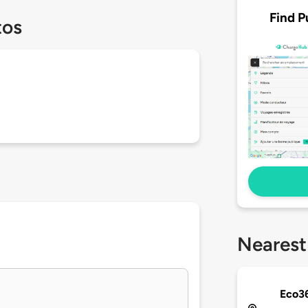
Find P
tos
Nearest
Eco36