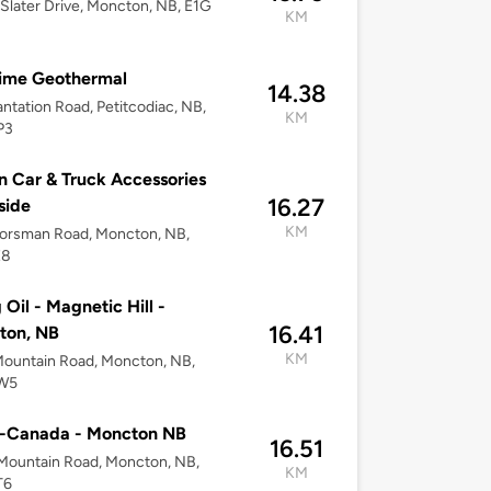
l Slater Drive, Moncton, NB, E1G
KM
time Geothermal
14.38
antation Road, Petitcodiac, NB,
KM
P3
n Car & Truck Accessories
16.27
side
KM
orsman Road, Moncton, NB,
E8
 Oil - Magnetic Hill -
16.41
ton, NB
KM
ountain Road, Moncton, NB,
W5
o-Canada - Moncton NB
16.51
Mountain Road, Moncton, NB,
KM
T6