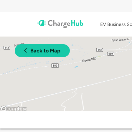
EV Business So
Back to Map