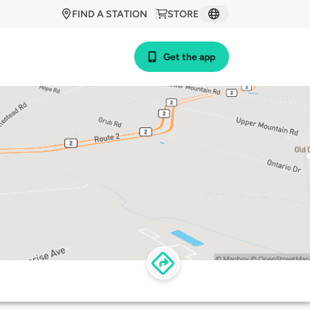
FIND A STATION
STORE
Get the app