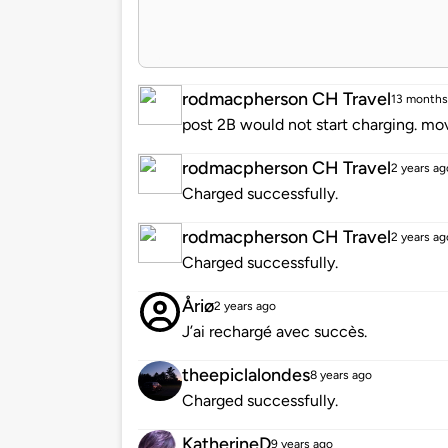
rodmacpherson CH Travel
13 months
post 2B would not start charging. mo
rodmacpherson CH Travel
2 years ag
Charged successfully.
rodmacpherson CH Travel
2 years ag
Charged successfully.
Åriø
2 years ago
J’ai rechargé avec succès.
theepiclalondes
8 years ago
Charged successfully.
KatherineD
9 years ago