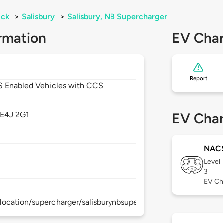
ick
>
Salisbury
>
Salisbury, NB Supercharger
rmation
EV Char
Report
CS Enabled Vehicles with CCS
,
E4J 2G1
EV Char
NAC
Level
3
EV Ch
location/supercharger/salisburynbsupercharger