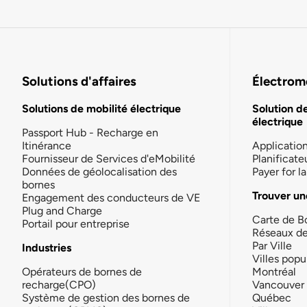
Solutions d'affaires
Électromo
Solutions de mobilité électrique
Solution d
électrique
Passport Hub - Recharge en
Itinérance
Applicatio
Fournisseur de Services d'eMobilité
Planificate
Données de géolocalisation des
Payer for 
bornes
Trouver un
Engagement des conducteurs de VE
Plug and Charge
Carte de B
Portail pour entreprise
Réseaux d
Par Ville
Industries
Villes popu
Opérateurs de bornes de
Montréal
recharge(CPO)
Vancouver
Système de gestion des bornes de
Québec