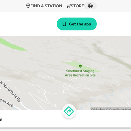
FIND A STATION
STORE
Get the app
s