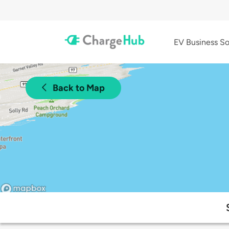
EV Business So
Back to Map