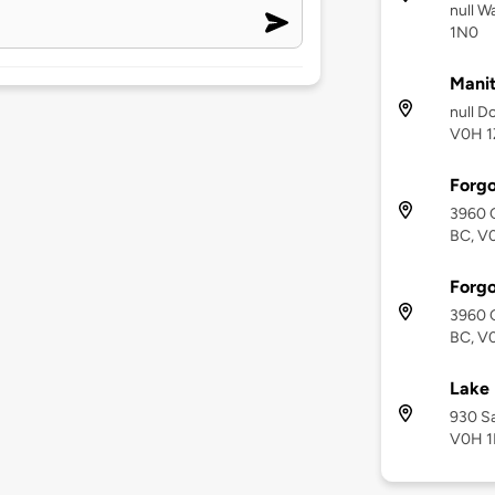
null W
1N0
Manit
null D
V0H 1
Forgo
3960 
BC, V
Forgo
3960 
BC, V
Lake 
930 S
V0H 