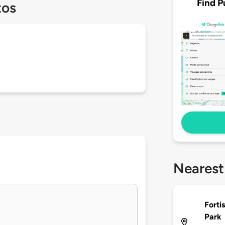
Find P
tos
Nearest
Forti
Park