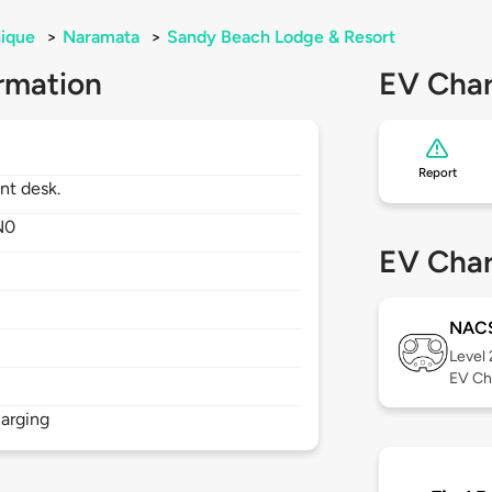
ique
>
Naramata
>
Sandy Beach Lodge & Resort
rmation
EV Char
Report
nt desk.
N0
EV Char
NAC
Level
EV Ch
arging