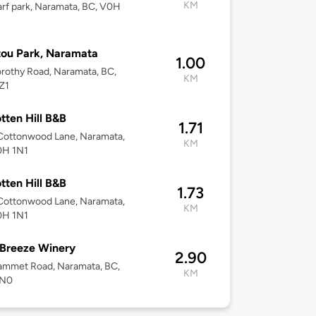
KM
arf park, Naramata, BC, V0H
ou Park, Naramata
1.00
orothy Road, Naramata, BC,
KM
Z1
tten Hill B&B
1.71
Cottonwood Lane, Naramata,
KM
0H 1N1
tten Hill B&B
1.73
Cottonwood Lane, Naramata,
KM
0H 1N1
Breeze Winery
2.90
ammet Road, Naramata, BC,
KM
1N0