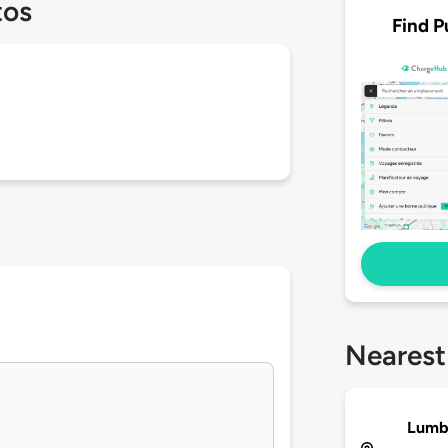
tos
Find P
Nearest
Lumby