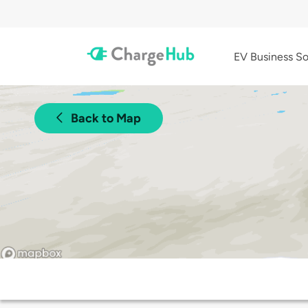
EV Business So
Back to Map