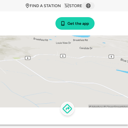
FIND A STATION
STORE
Get the app