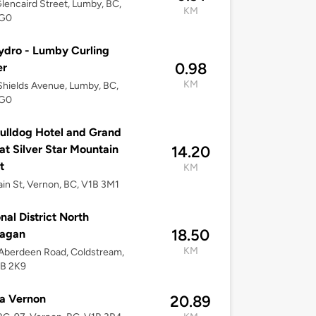
lencaird Street, Lumby, BC,
KM
2G0
dro - Lumby Curling
0.98
er
KM
hields Avenue, Lumby, BC,
2G0
ulldog Hotel and Grand
at Silver Star Mountain
14.20
t
KM
in St, Vernon, BC, V1B 3M1
nal District North
18.50
agan
KM
Aberdeen Road, Coldstream,
1B 2K9
a Vernon
20.89