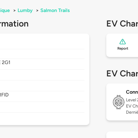
ique
>
Lumby
>
Salmon Trails
rmation
EV Char
Report
 2G1
EV Char
Conn
RFID
Level
EV Ch
Derniè