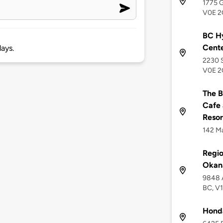
1775 G
V0E 
BC Hy
Cent
ays.
2230 S
V0E 
The B
Cafe 
Resor
142 Ma
Regio
Okan
9848 
BC, V
Hond