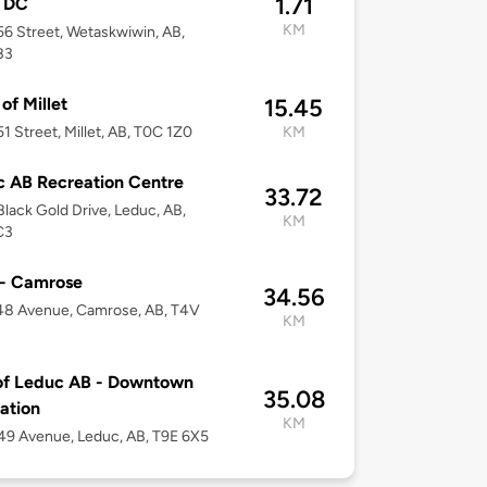
1.71
- DC
KM
6 Street, Wetaskwiwin, AB,
B3
of Millet
15.45
1 Street, Millet, AB, T0C 1Z0
KM
 AB Recreation Centre
33.72
lack Gold Drive, Leduc, AB,
KM
C3
- Camrose
34.56
48 Avenue, Camrose, AB, T4V
KM
of Leduc AB - Downtown
35.08
ation
KM
9 Avenue, Leduc, AB, T9E 6X5