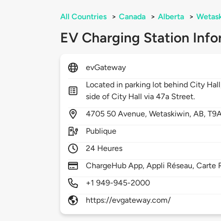
All Countries
>
Canada
>
Alberta
>
Wetask
EV Charging Station Info
evGateway
Located in parking lot behind City Hall
side of City Hall via 47a Street.
4705
50 Avenue,
Wetaskiwin,
AB,
T9
Publique
24 Heures
ChargeHub App, Appli Réseau, Carte 
+1 949-945-2000
https://evgateway.com/