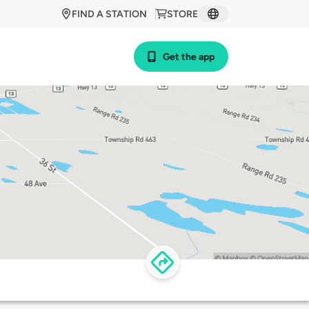
FIND A STATION
STORE
Get the app