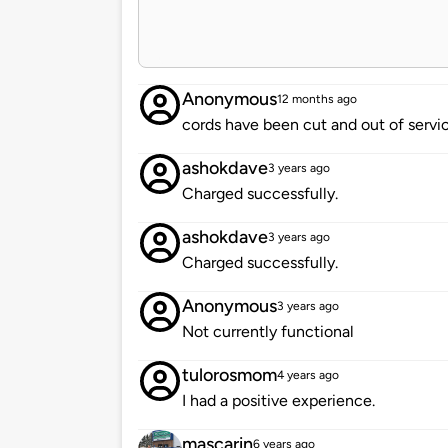
Anonymous
12 months ago
cords have been cut and out of servi
ashokdave
3 years ago
Charged successfully.
ashokdave
3 years ago
Charged successfully.
Anonymous
3 years ago
Not currently functional
tulorosmom
4 years ago
I had a positive experience.
mascarin
6 years ago