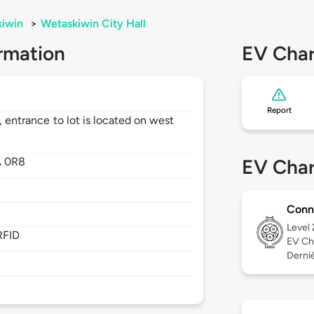
iwin
>
Wetaskiwin City Hall
rmation
EV Char
Report
, entrance to lot is located on west
A 0R8
EV Char
Conn
Level
RFID
EV Ch
Derniè