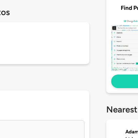
Find P
tos
Nearest
Adam