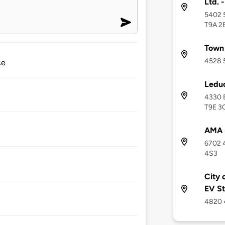
Ltd. 
5402 5
T9A 2
Town 
4528 5
ce
Leduc
4330 B
T9E 3
AMA 
6702 
4S3
City 
EV St
4820 4