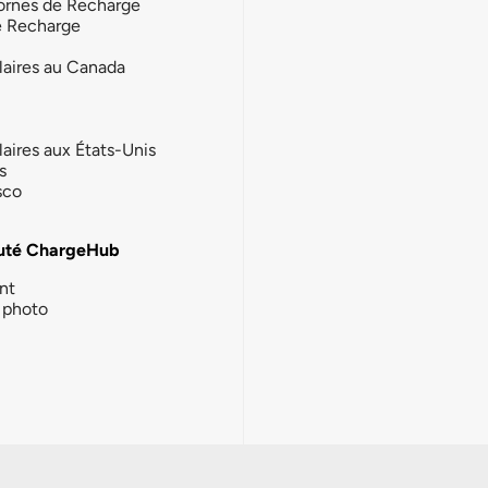
ornes de Recharge
e Recharge
laires au Canada
laires aux États-Unis
s
sco
té ChargeHub
nt
photo