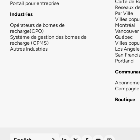
Carte de B
Portail pour entreprise
Réseaux d
Par Ville
Industries
Villes popu
Opérateurs de bornes de
Montréal
recharge(CPO)
Vancouver
Système de gestion des bornes de
Québec
recharge (CPMS)
Villes popu
Autres Industries
Los Angele
San Franci
Portland
Communau
Abonneme
Campagne 
Boutique