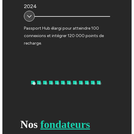
2024
2023
Passport Hub élargi pour atteindre 100
Lancement d
connexions et intégrer 120 000 points de
l'industrie 
recharge.
véhicules él
VE améliorée
Nos
fondateurs