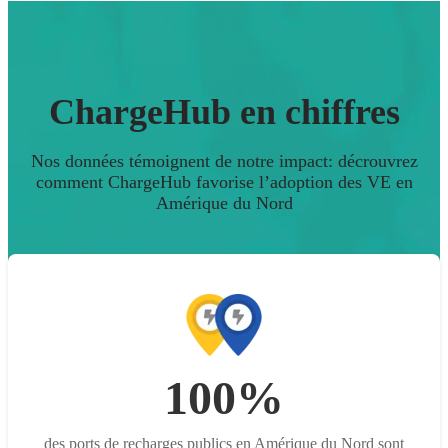
ChargeHub en chiffres
Nos données témoignent de notre impact: décrouvrez
comment ChargeHub favorise l’adoption des VE en
Amérique du Nord
100%
des ports de recharges publics en Amérique du Nord sont