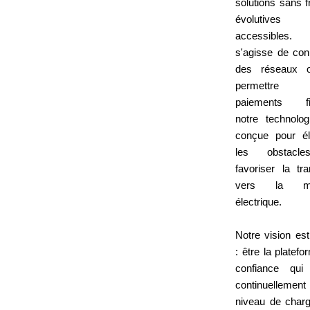
solutions sans fr
évolutive
accessibles. 
s'agisse de con
des réseaux 
permettre
paiements fia
notre technolog
conçue pour él
les obstacl
favoriser la tra
vers la mob
électrique.
Notre vision est
: être la platef
confiance qui
continuelleme
niveau de char