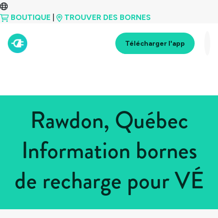
BOUTIQUE
|
TROUVER DES BORNES
Télécharger l'app
Rawdon, Québec
Information bornes
de recharge pour VÉ
Tous les pays
>
Canada
>
Québec
>
Rawdon