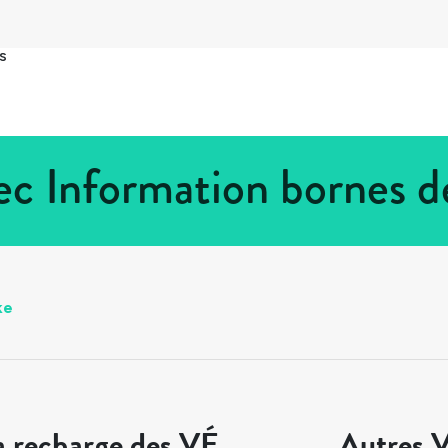
s
c Information bornes d
ke
a recharge des VÉ
Autres V