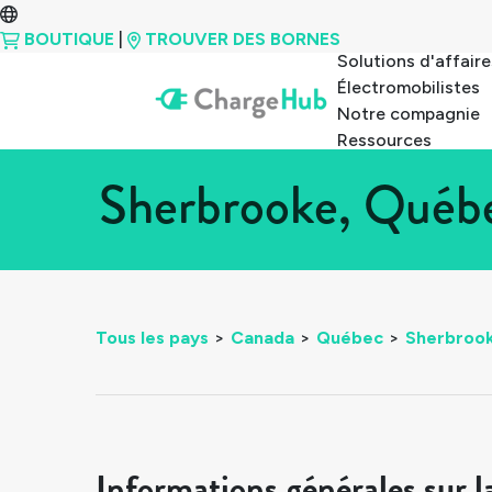
BOUTIQUE
|
TROUVER DES BORNES
Solutions d'affaire
Électromobilistes
Notre compagnie
Ressources
Sherbrooke, Québe
Tous les pays
>
Canada
>
Québec
>
Sherbroo
Informations générales sur l