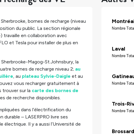
Montréa
de Sherbrooke,
bornes de recharge (niveau
osition du public. La section régionale
Nombre Tota
) travaille en collaboration avec
 FLO et Tesla pour installer de plus en
Laval
Nombre Tota
que Sherbrooke-Magog-St.Johnsbury, la
quatre bornes de recharge niveau 2;
au
Gatinea
illère
, au
plateau Sylvie-Daigle
et au
ouvez vous recharger gratuitement à
Nombre Tota
 trouver sur la
carte des bornes de
res de recherche disponibles.
Trois-Ri
pliquées dans l’électrification du
Nombre Tota
ion durable – LASERPRO livre ses
lectrique. Il y a aussi l’Université de
Brossar