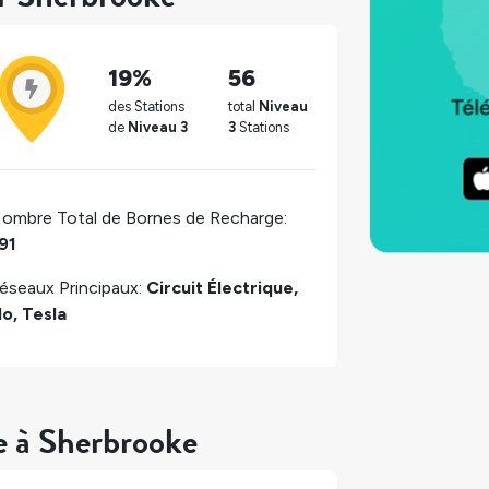
19%
56
des Stations
total
Niveau
de
Niveau 3
3
Stations
ombre Total de Bornes de Recharge:
91
éseaux Principaux:
Circuit Électrique,
lo, Tesla
e à Sherbrooke