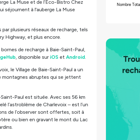
erge La Muse et de l’Éco-Bistro Chez
Nombre Tota
qui séjournent à l'auberge La Muse
par plusieurs réseaux de recharge, tels
try Highway, et plus encore.
bornes de recharge à Baie-Saint-Paul,
rgeHub
, disponible sur
iOS
et
Android
.
oix, le Village de Baie-Saint-Paul a un
de montagnes abruptes qui se jettent
ie-Saint-Paul est située. Avec ses 56 km
elé l’astroblème de Charlevoix – est l’un
ns de l’observer sont offertes, soit à
coptère ou bien en gravant le mont du Lac
rdins.