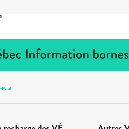
s
ébec Information bornes
-Paul
a recharge des VÉ
Autres V