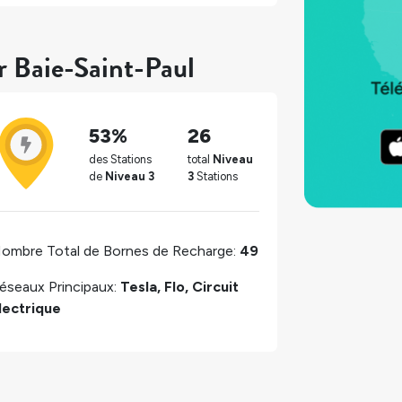
r Baie-Saint-Paul
53%
26
des Stations
total
Niveau
de
Niveau 3
3
Stations
ombre Total de Bornes de Recharge:
49
éseaux Principaux:
Tesla, Flo, Circuit
lectrique