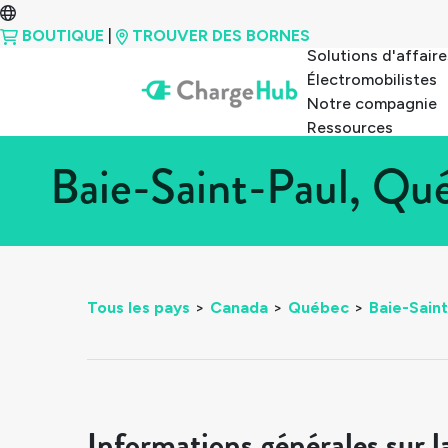
BOUTIQUE
|
TROUVER DES BORNES
Solutions d'affaire
Électromobilistes
Notre compagnie
Ressources
Baie-Saint-Paul, Qu
Tous les pays
>
Canada
>
Québec
>
Baie-Saint
Informations générales sur l