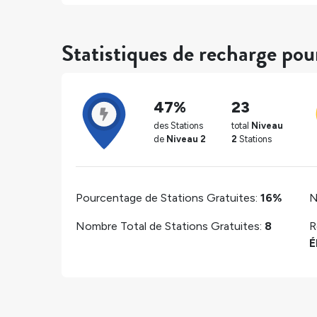
Statistiques de recharge pou
47%
23
des Stations
total
Niveau
de
Niveau 2
2
Stations
Pourcentage de Stations Gratuites:
16%
N
Nombre Total de Stations Gratuites:
8
R
É