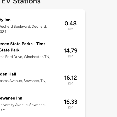
 EV Stations
ty Inn
0.48
echerd Boulevard, Decherd,
KM
7324
ssee State Parks - Tims
14.79
State Park
KM
ms Ford Drive, Winchester, TN,
den Hall
16.12
abama Avenue, Sewanee, TN,
KM
Sewanee Inn
16.33
niversity Avenue, Sewanee,
KM
7375