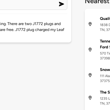
Nearest
Quali
ng. There are two J1772 plugs and
1838 D
s are free. J1772 plug charged my Leaf
TN, 3
Tenne
Ford 
570 Ti
37398
Snow
111 Al
37375
The 
1235 U
TN, 3