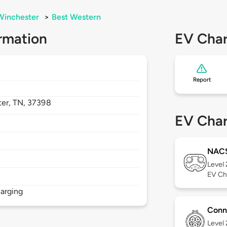
Winchester
>
Best Western
rmation
EV Char
Report
ter,
TN,
37398
EV Char
NAC
Level
EV Ch
arging
Conn
Level