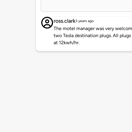
ross.clark
3 years ago
The motel manager was very welcomi
two Tesla destination plugs. All plug
at 12kwh/hr.