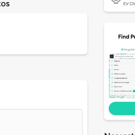
tos
EV Ch
Find P