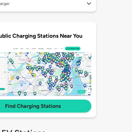
arger
ublic Charging Stations Near You
Find Charging Stations