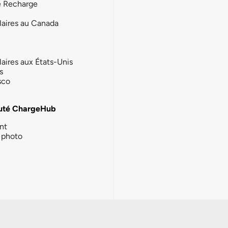
e Recharge
laires au Canada
laires aux États-Unis
s
sco
té ChargeHub
nt
photo