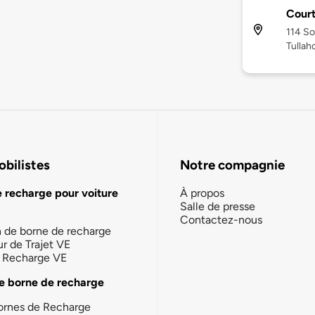
Court
114 So
Tullah
bilistes
Notre compagnie
e recharge pour voiture
À propos
Salle de presse
Contactez-nous
n de borne de recharge
ur de Trajet VE
la Recharge VE
e borne de recharge
ornes de Recharge