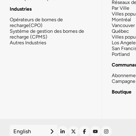
Réseaux d
Par Ville
Industries
Villes popu
Opérateurs de bornes de
Montréal
recharge(CPO)
Vancouver
Système de gestion des bornes de
Québec
recharge (CPMS)
Villes popu
Autres Industries
Los Angele
San Franci
Portland
Communau
Abonneme
Campagne 
Boutique
English