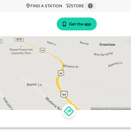
FIND A STATION
STORE
Get the app