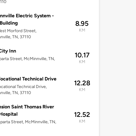
7110
nville Electric System -
8.95
Building
KM
st Morford Street,
ville, TN, 37110
City Inn
10.17
arta Street, McMinnville, TN,
KM
ocational Technical Drive
12.28
cational Technical Drive,
KM
ville, TN, 37110
sion Saint Thomas River
12.52
Hospital
KM
parta Street, McMinnville, TN,