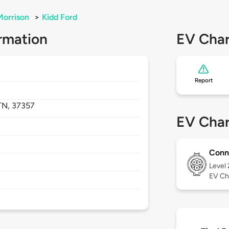
Morrison
>
Kidd Ford
rmation
EV Char
Report
TN,
37357
EV Char
Conn
Level
EV Ch