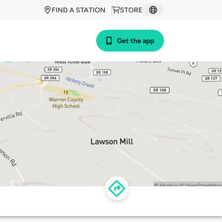
FIND A STATION
STORE
Get the app