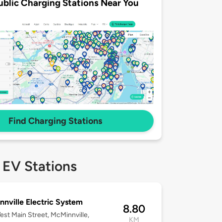
ublic Charging Stations Near You
Find Charging Stations
 EV Stations
nville Electric System
8.80
st Main Street, McMinnville,
KM