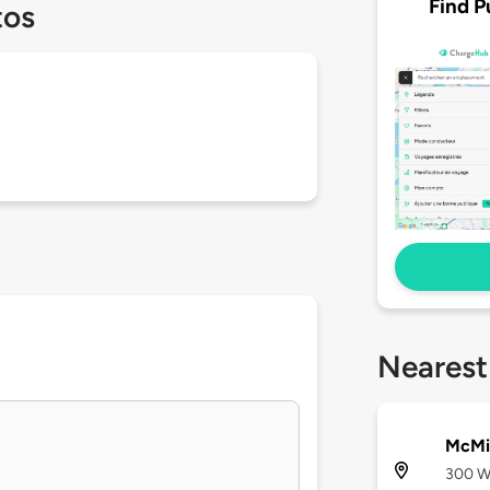
Find P
tos
Nearest
McMin
300 We