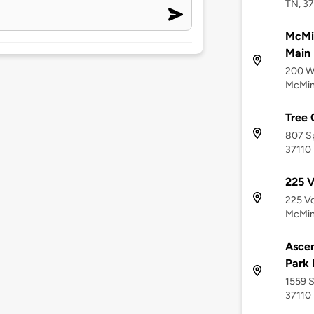
TN, 3
McMin
Main 
200 We
McMinn
Tree 
807 Sp
37110
225 V
225 Vo
McMinn
Ascen
Park 
1559 S
37110