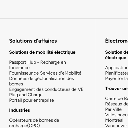
Solutions d'affaires
Électromo
Solutions de mobilité électrique
Solution d
électrique
Passport Hub - Recharge en
Itinérance
Applicatio
Fournisseur de Services d'eMobilité
Planificate
Données de géolocalisation des
Payer for 
bornes
Trouver un
Engagement des conducteurs de VE
Plug and Charge
Carte de B
Portail pour entreprise
Réseaux d
Par Ville
Industries
Villes popu
Opérateurs de bornes de
Montréal
recharge(CPO)
Vancouver