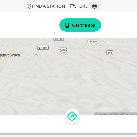
FIND A STATION
STORE
Get the app