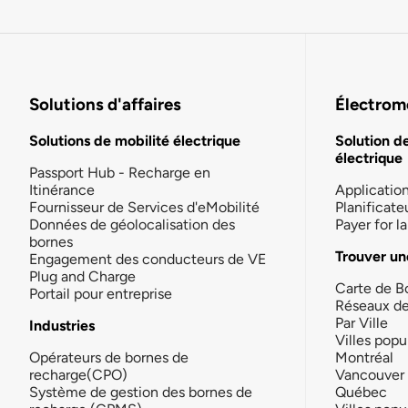
Solutions d'affaires
Électromo
Solutions de mobilité électrique
Solution d
électrique
Passport Hub - Recharge en
Itinérance
Applicatio
Fournisseur de Services d'eMobilité
Planificate
Données de géolocalisation des
Payer for 
bornes
Trouver un
Engagement des conducteurs de VE
Plug and Charge
Carte de B
Portail pour entreprise
Réseaux d
Par Ville
Industries
Villes popu
Opérateurs de bornes de
Montréal
recharge(CPO)
Vancouver
Système de gestion des bornes de
Québec