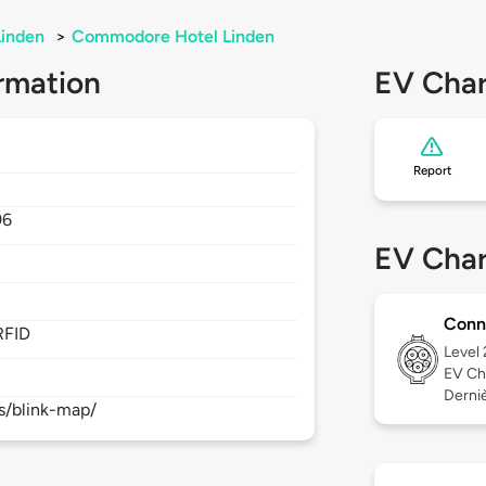
Linden
>
Commodore Hotel Linden
rmation
EV Char
Report
96
EV Char
Conn
RFID
Level
EV Ch
Derniè
s/blink-map/