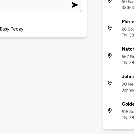
50 Eas
38363
Meriw
 Easy Peezy
28 Sou
TN, 3
Natch
567 Pi
TN, 3
Johns
90 Nel
Johnso
Golde
515 So
TN, 3