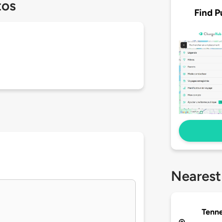
tos
Find P
Nearest
Tenne