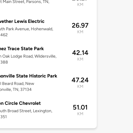
t Main Street, Parsons, TN,
KM
ether Lewis Electric
26.97
th Park Avenue, Hohenwald,
KM
8462
ez Trace State Park
42.14
n Oak Lodge Road, Wildersville,
KM
8388
onville State Historic Park
47.24
l Beard Road, New
KM
nville, TN, 37134
n Circle Chevrolet
51.01
uth Broad Street, Lexington,
KM
8351