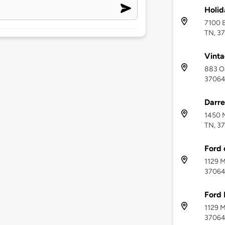
Holid
7100 B
TN, 3
Vinta
883 Oa
3706
Darre
1450 M
TN, 3
Ford 
1129 M
3706
Ford 
1129 M
3706