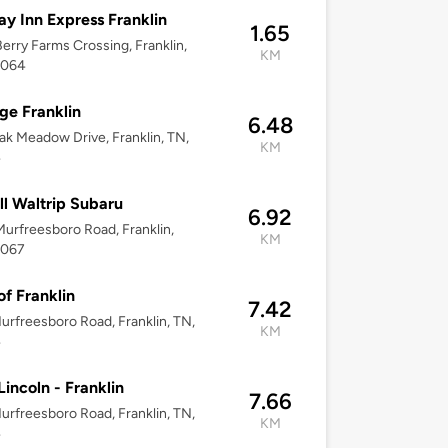
ay Inn Express Franklin
1.65
erry Farms Crossing, Franklin,
KM
7064
ge Franklin
6.48
k Meadow Drive, Franklin, TN,
KM
4
ll Waltrip Subaru
6.92
urfreesboro Road, Franklin,
KM
7067
of Franklin
7.42
urfreesboro Road, Franklin, TN,
KM
4
Lincoln - Franklin
7.66
urfreesboro Road, Franklin, TN,
KM
4