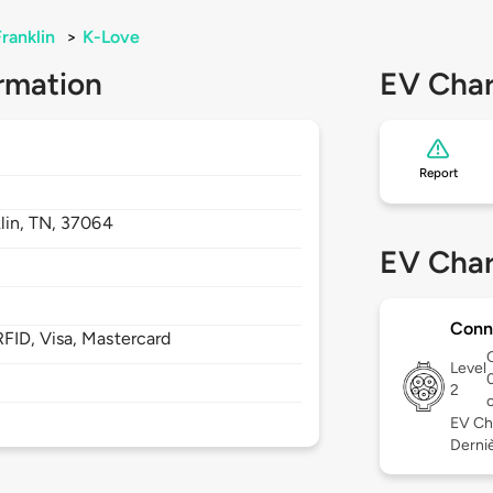
Franklin
>
K-Love
rmation
EV Char
Report
lin,
TN,
37064
EV Char
Conn
FID, Visa, Mastercard
Level
2
EV Ch
Dernièr