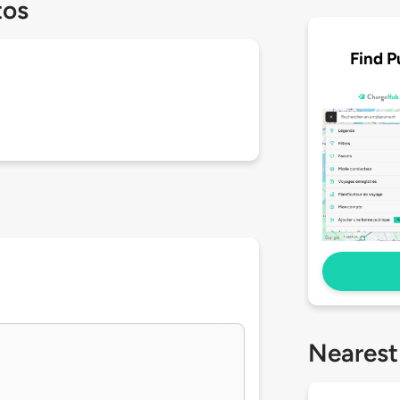
tos
Find P
Nearest