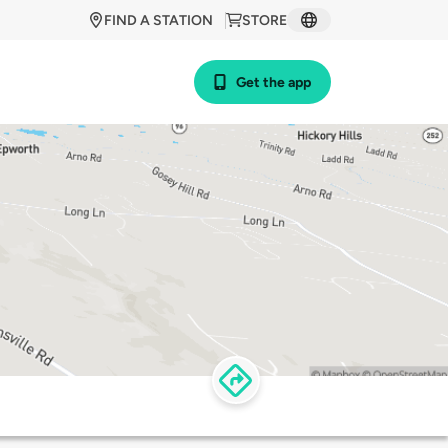
FIND A STATION
STORE
Get the app