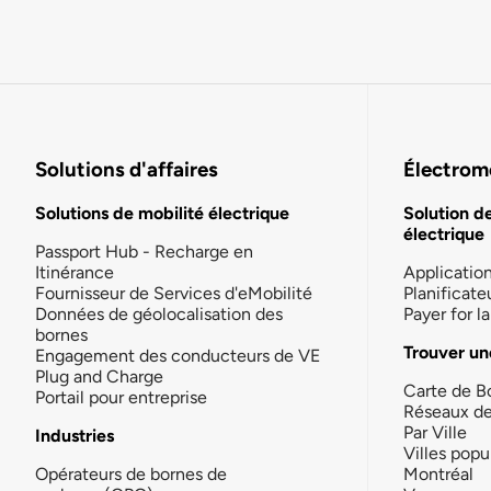
Solutions d'affaires
Électromo
Solutions de mobilité électrique
Solution d
électrique
Passport Hub - Recharge en
Itinérance
Applicatio
Fournisseur de Services d'eMobilité
Planificate
Données de géolocalisation des
Payer for 
bornes
Trouver un
Engagement des conducteurs de VE
Plug and Charge
Carte de B
Portail pour entreprise
Réseaux d
Par Ville
Industries
Villes popu
Opérateurs de bornes de
Montréal