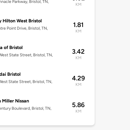
nnacle Parkway, Bristol, TN,
KM
y Hilton West Bristol
1.81
re Point Drive, Bristol, TN,
KM
a of Bristol
3.42
est State Street, Bristol, TN,
KM
ai Bristol
4.29
est State Street, Bristol, TN,
KM
 Miller Nissan
5.86
ntury Boulevard, Bristol, TN,
KM