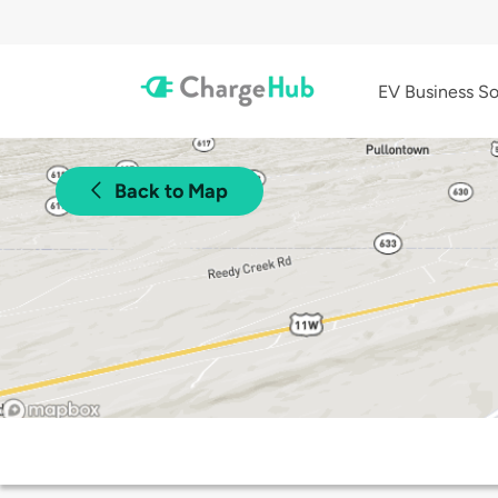
EV Business So
Back to Map