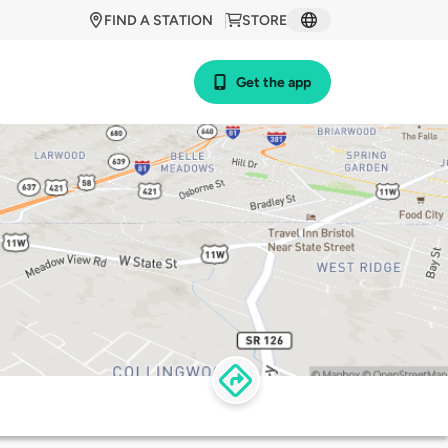
FIND A STATION
STORE
Get the app