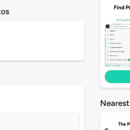
Find P
tos
Nearest
The P