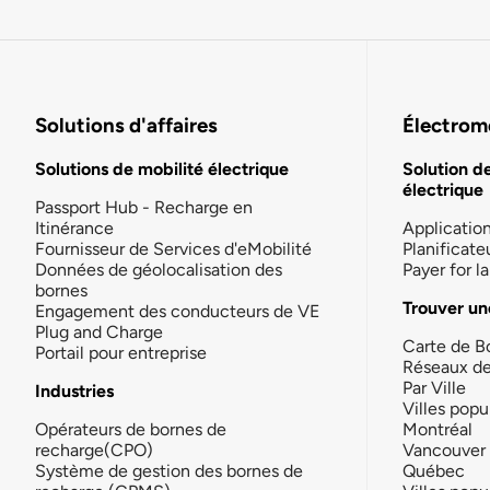
Solutions d'affaires
Électromo
Solutions de mobilité électrique
Solution d
électrique
Passport Hub - Recharge en
Itinérance
Applicatio
Fournisseur de Services d'eMobilité
Planificate
Données de géolocalisation des
Payer for 
bornes
Trouver un
Engagement des conducteurs de VE
Plug and Charge
Carte de B
Portail pour entreprise
Réseaux d
Par Ville
Industries
Villes popu
Opérateurs de bornes de
Montréal
recharge(CPO)
Vancouver
Système de gestion des bornes de
Québec