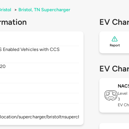
ristol
>
Bristol, TN Supercharger
rmation
EV Char
Report
CS Enabled Vehicles with CCS
620
EV Char
NAC
Level
3
EV Ch
ocation/supercharger/bristoltnsupercharger