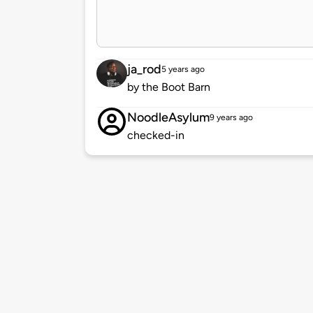
ja_rod
5 years ago
by the Boot Barn
NoodleAsylum
9 years ago
checked-in