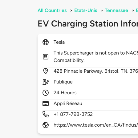
All Countries
>
États-Unis
>
Tennessee
>
B
EV Charging Station Info
Tesla
This Supercharger is not open to NA
Compatibility.
428
Pinnacle Parkway,
Bristol,
TN,
37
Publique
24 Heures
Appli Réseau
+1 877-798-3752
https://www.tesla.com/en_CA/findus/l