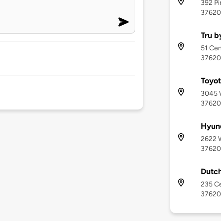
392 Pi
37620
Tru b
51 Cent
37620
Toyot
3045 W
37620
Hyund
2622 W
37620
Dutch
235 Ce
37620