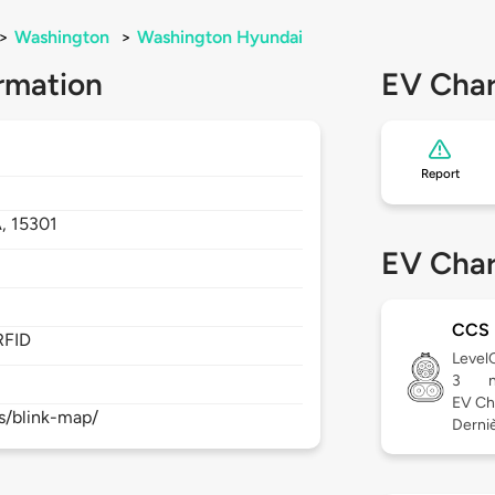
>
Washington
>
Washington Hyundai
rmation
EV Char
Report
A,
15301
EV Char
CCS
RFID
Level
3
EV Ch
s/blink-map/
Derniè