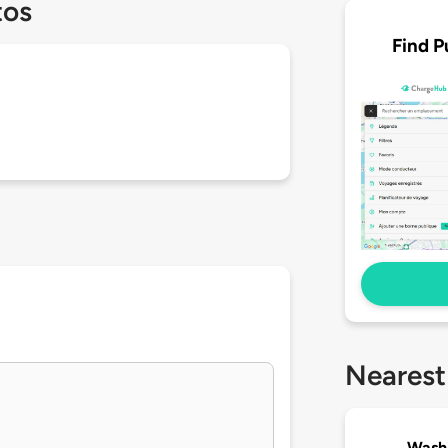
tos
Find P
Nearest
Washi