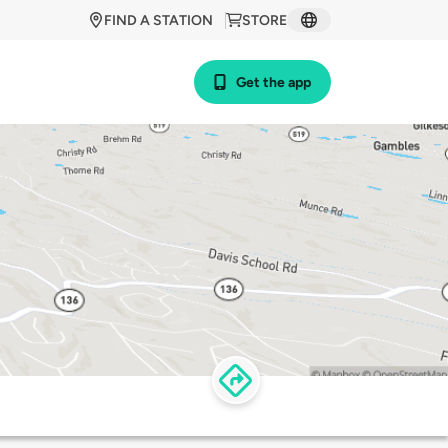
FIND A STATION
STORE
Get the app