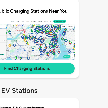
ublic Charging Stations Near You
Find Charging Stations
 EV Stations
ngton, PA Supercharger