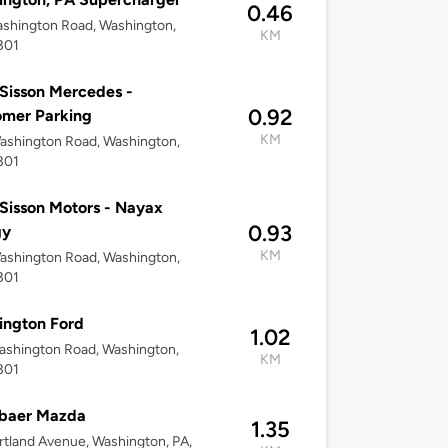
0.46
shington Road, Washington,
KM
301
Sisson Mercedes -
0.92
omer Parking
KM
ashington Road, Washington,
301
Sisson Motors - Nayax
0.93
gy
KM
ashington Road, Washington,
301
ington Ford
1.02
shington Road, Washington,
KM
301
baer Mazda
1.35
tland Avenue, Washington, PA,