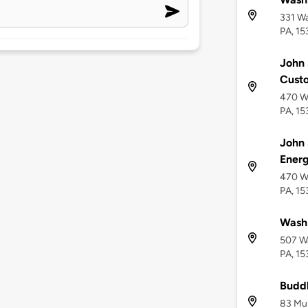
331 Wa
PA, 15
John 
Cust
470 W
PA, 15
John 
Ener
470 W
PA, 15
Wash
507 Wa
PA, 15
Budd
83 Mur