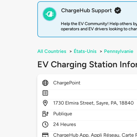
ChargeHub Support
Help the EV Community! Help others by
operators and EV drivers looking to cha
All Countries
>
États-Unis
>
Pennsylvanie
EV Charging Station Info
ChargePoint
1730
Elmira Street,
Sayre,
PA,
18840
Publique
24 Heures
ChargeHub App, Appli Réseau, Carte R