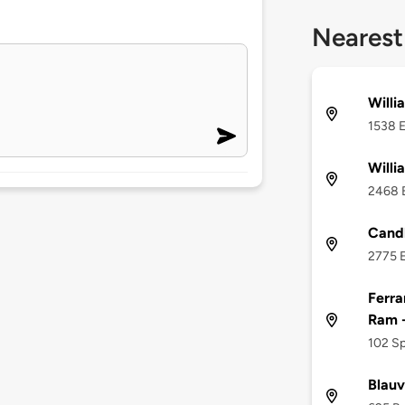
Nearest
Willi
1538 E
Willi
2468 E
Candl
2775 E
Ferra
Ram 
102 Sp
Blauv