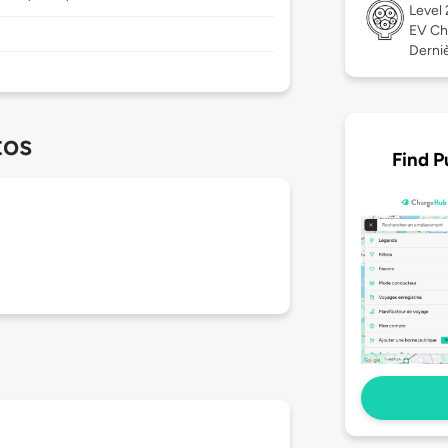
Level
EV Ch
Dernièr
tos
Find P