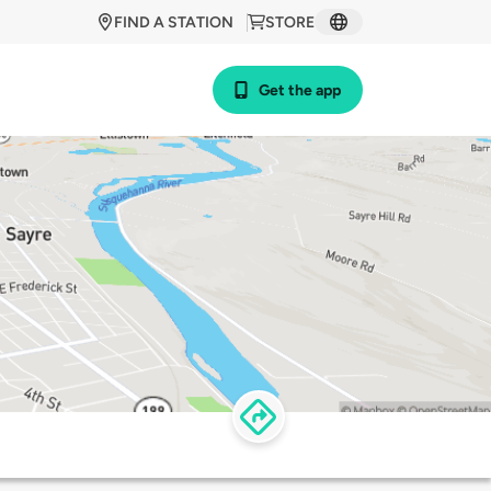
FIND A STATION
STORE
Get the app