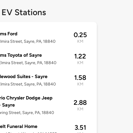
 EV Stations
ams Ford
0.25
lmira Street, Sayre, PA, 18840
KM
ams Toyota of Sayre
1.22
lmira Street, Sayre, PA, 18840
KM
ewood Suites - Sayre
1.58
lmira Street, Sayre, PA, 18840
KM
rio Chrysler Dodge Jeep
2.88
- Sayre
KM
ring Street, Sayre, PA, 18840
elt Funeral Home
3.51