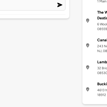
1 Main
The W
Desti
6 Wool
0855
Canal
243 No
NJ, 0
Lambe
32 Bri
0853
Buck
4613 h
18912