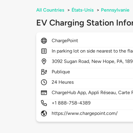
All Countries
>
États-Unis
>
Pennsylvanie
EV Charging Station Info
ChargePoint
In parking lot on side nearest to the fl
3092
Sugan Road,
New Hope,
PA,
18
Publique
24 Heures
ChargeHub App, Appli Réseau, Carte R
+1 888-758-4389
https://www.chargepoint.com/