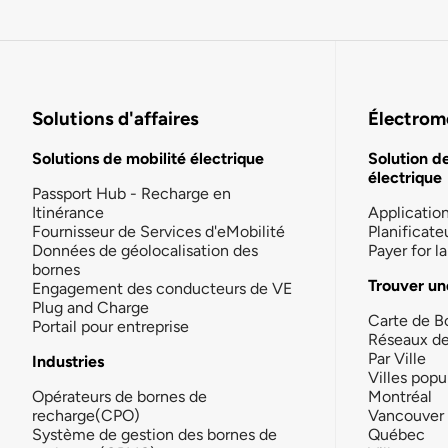
Solutions d'affaires
Électromo
Solutions de mobilité électrique
Solution d
électrique
Passport Hub - Recharge en
Itinérance
Applicatio
Fournisseur de Services d'eMobilité
Planificate
Données de géolocalisation des
Payer for 
bornes
Trouver un
Engagement des conducteurs de VE
Plug and Charge
Carte de B
Portail pour entreprise
Réseaux d
Par Ville
Industries
Villes popu
Opérateurs de bornes de
Montréal
recharge(CPO)
Vancouver
Système de gestion des bornes de
Québec