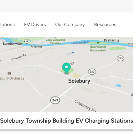
lutions
EV Drivers
Our Company
Resources
Solebury Township Building EV Charging Stations