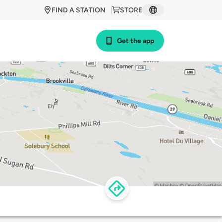
FIND A STATION
STORE
Get the app