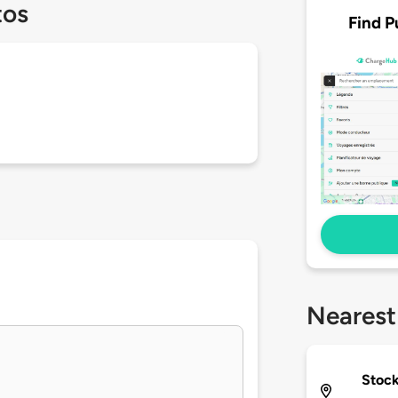
tos
Find P
Nearest
Stock