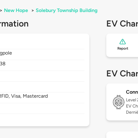
>
New Hope
>
Solebury Township Building
rmation
EV Char
Report
agpole
938
EV Char
Conn
FID, Visa, Mastercard
Level
EV Ch
Derniè