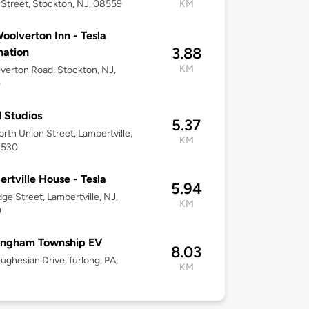
 Street, Stockton, NJ, 08559
KM
oolverton Inn - Tesla
3.88
nation
KM
verton Road, Stockton, NJ,
9
 Studios
5.37
rth Union Street, Lambertville,
KM
8530
rtville House - Tesla
5.94
dge Street, Lambertville, NJ,
KM
0
ingham Township EV
8.03
ughesian Drive, furlong, PA,
KM