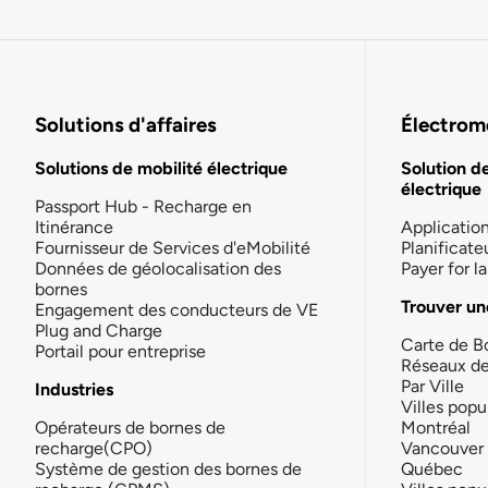
Solutions d'affaires
Électromo
Solutions de mobilité électrique
Solution d
électrique
Passport Hub - Recharge en
Itinérance
Applicatio
Fournisseur de Services d'eMobilité
Planificate
Données de géolocalisation des
Payer for 
bornes
Trouver un
Engagement des conducteurs de VE
Plug and Charge
Carte de B
Portail pour entreprise
Réseaux d
Par Ville
Industries
Villes popu
Opérateurs de bornes de
Montréal
recharge(CPO)
Vancouver
Système de gestion des bornes de
Québec