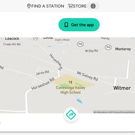
FIND A STATION
STORE
Get the app
s