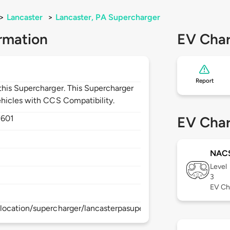
>
Lancaster
>
Lancaster, PA Supercharger
rmation
EV Char
Report
his Supercharger. This Supercharger
hicles with CCS Compatibility.
7601
EV Char
NAC
Level
3
EV Ch
location/supercharger/lancasterpasupercharger