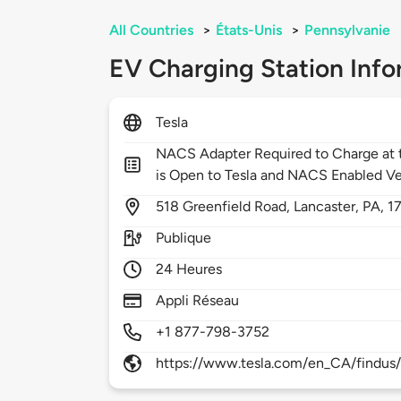
All Countries
>
États-Unis
>
Pennsylvanie
EV Charging Station Info
Tesla
NACS Adapter Required to Charge at t
is Open to Tesla and NACS Enabled Ve
518
Greenfield Road,
Lancaster,
PA,
1
Publique
24 Heures
Appli Réseau
+1 877-798-3752
https://www.tesla.com/en_CA/findus/