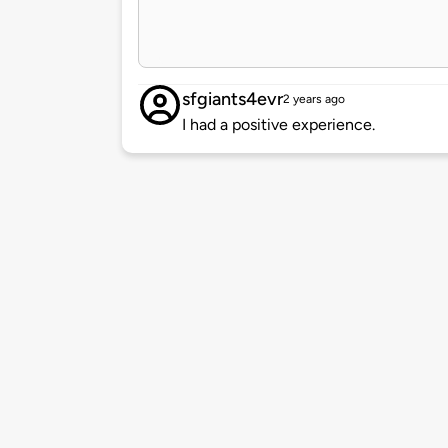
sfgiants4evr
2 years ago
I had a positive experience.