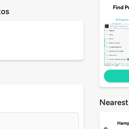
Find P
tos
Nearest
Hampt