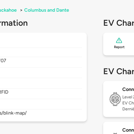
uckahoe
>
Columbus and Dante
rmation
EV Char
Report
707
EV Char
Conn
RFID
Level
EV Ch
Derniè
s/blink-map/
Conn