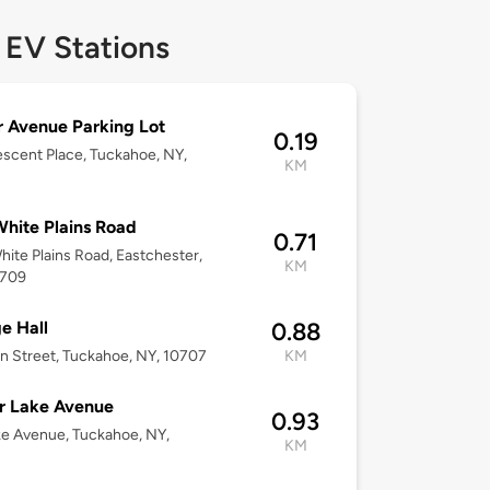
 EV Stations
r Avenue Parking Lot
0.19
scent Place, Tuckahoe, NY,
KM
hite Plains Road
0.71
ite Plains Road, Eastchester,
KM
0709
ge Hall
0.88
n Street, Tuckahoe, NY, 10707
KM
r Lake Avenue
0.93
ke Avenue, Tuckahoe, NY,
KM