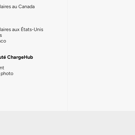
laires au Canada
laires aux États-Unis
s
sco
té ChargeHub
nt
photo