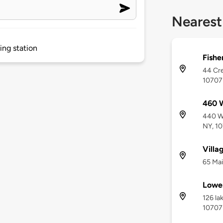
Nearest
ing station
Fishe
44 Cre
10707
460 W
440 Wh
NY, 1
Villa
65 Mai
Lowe
126 la
10707