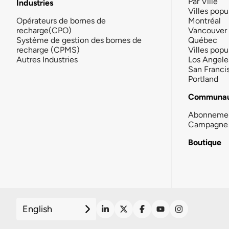
Par Ville
Industries
Villes popu
Opérateurs de bornes de
Montréal
recharge(CPO)
Vancouver
Système de gestion des bornes de
Québec
recharge (CPMS)
Villes popu
Autres Industries
Los Angele
San Franci
Portland
Communau
Abonneme
Campagne 
Boutique
English