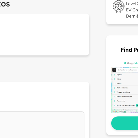
tos
Level
EV Ch
Derniè
Find P