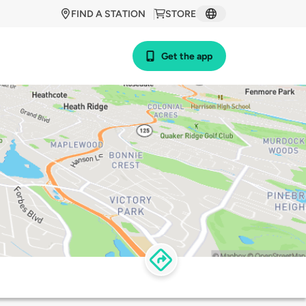
FIND A STATION
STORE
Get the app