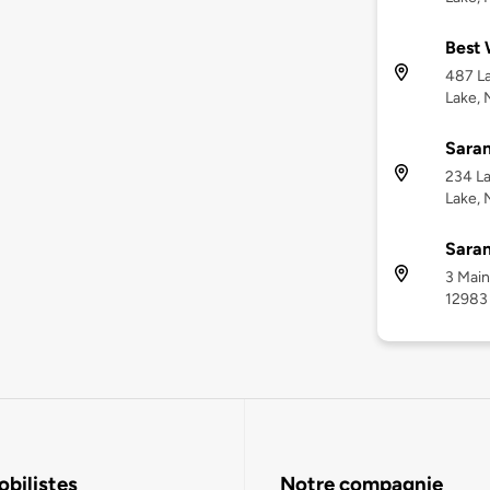
Best 
487 La
Lake, 
Saran
234 La
Lake, 
Saran
3 Main
12983
bilistes
Notre compagnie