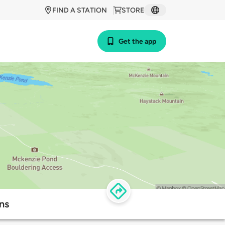
FIND A STATION
STORE
Get the app
ns