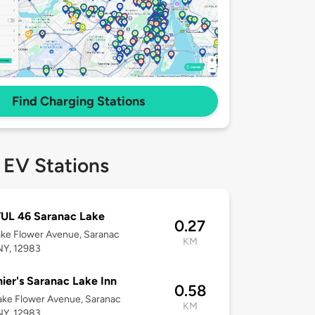
Find Charging Stations
 EV Stations
TUL 46 Saranac Lake
0.27
ke Flower Avenue, Saranac
KM
NY, 12983
ier's Saranac Lake Inn
0.58
ke Flower Avenue, Saranac
KM
NY, 12983