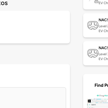
tos
EV Ch
NAC
Level
EV Ch
NAC
Level
EV Ch
Find P