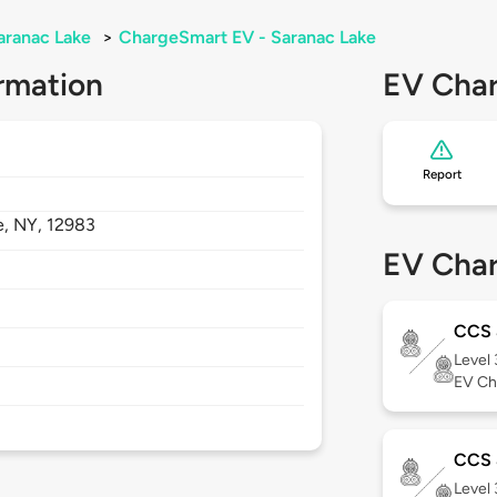
aranac Lake
>
ChargeSmart EV - Saranac Lake
rmation
EV Char
Report
e,
NY,
12983
EV Char
CCS 
Level
EV Ch
CCS 
Level