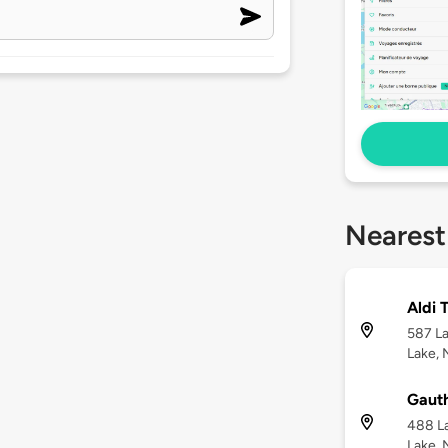
Nearest
Aldi 
587 La
Lake, 
Gauth
488 La
Lake, 