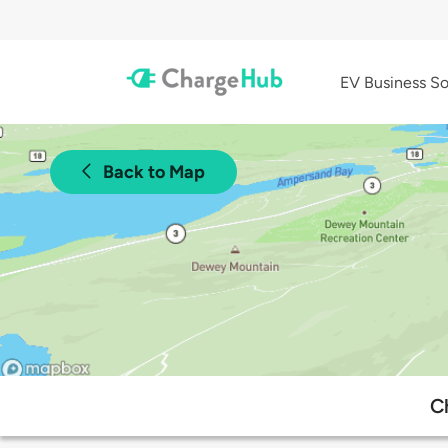
EV Business So
Back to Map
C