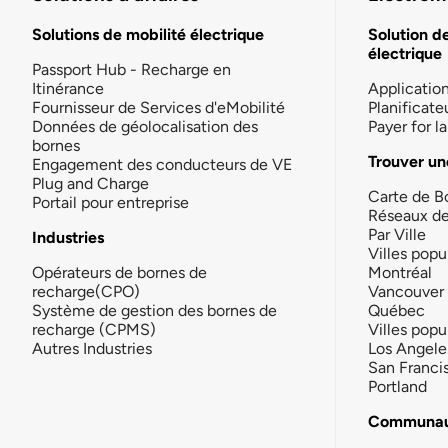
Solutions de mobilité électrique
Solution d
électrique
Passport Hub - Recharge en
Itinérance
Applicatio
Fournisseur de Services d'eMobilité
Planificate
Données de géolocalisation des
Payer for 
bornes
Trouver un
Engagement des conducteurs de VE
Plug and Charge
Carte de B
Portail pour entreprise
Réseaux d
Par Ville
Industries
Villes popu
Opérateurs de bornes de
Montréal
recharge(CPO)
Vancouver
Système de gestion des bornes de
Québec
recharge (CPMS)
Villes popu
Autres Industries
Los Angele
San Franci
Portland
Communau