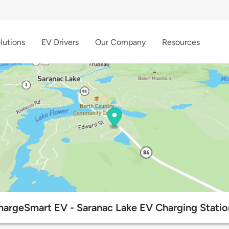
lutions
EV Drivers
Our Company
Resources
hargeSmart EV - Saranac Lake EV Charging Statio