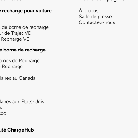
e recharge pour voiture
À propos
Salle de presse
Contactez-nous
n de borne de recharge
ur de Trajet VE
la Recharge VE
e borne de recharge
ornes de Recharge
e Recharge
laires au Canada
laires aux États-Unis
s
sco
té ChargeHub