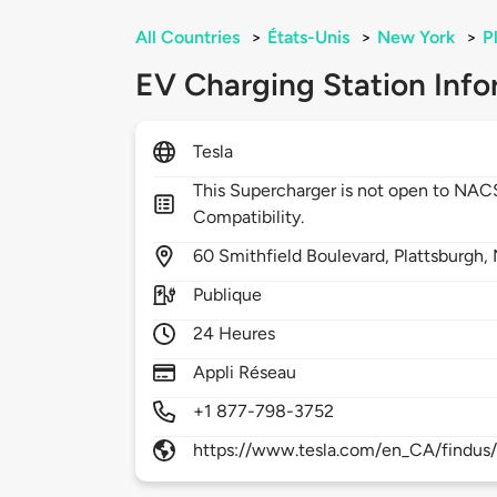
All Countries
>
États-Unis
>
New York
>
P
EV Charging Station Info
Tesla
This Supercharger is not open to NA
Compatibility.
60
Smithfield Boulevard,
Plattsburgh,
Publique
24 Heures
Appli Réseau
+1 877-798-3752
https://www.tesla.com/en_CA/findus/