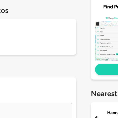
Find P
tos
Nearest
Hann