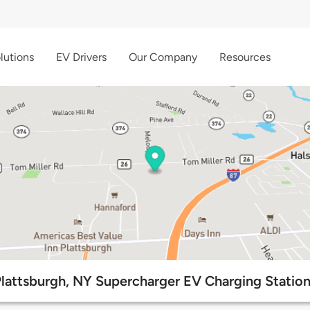
lutions
EV Drivers
Our Company
Resources
lattsburgh, NY Supercharger EV Charging Statio