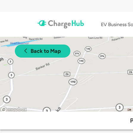
EV Business So
Back to Map
P