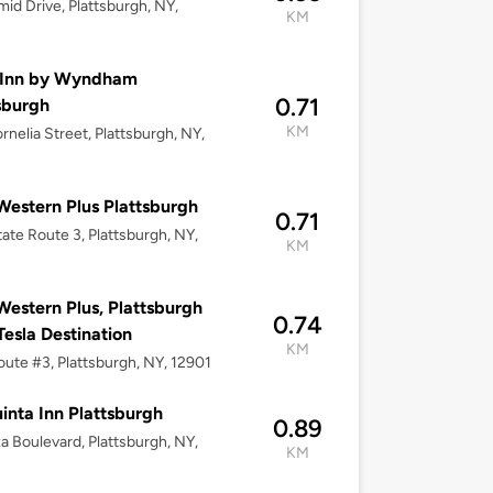
mid Drive, Plattsburgh, NY,
KM
 Inn by Wyndham
0.71
sburgh
KM
rnelia Street, Plattsburgh, NY,
Western Plus Plattsburgh
0.71
ate Route 3, Plattsburgh, NY,
KM
Western Plus, Plattsburgh
0.74
Tesla Destination
KM
ute #3, Plattsburgh, NY, 12901
inta Inn Plattsburgh
0.89
za Boulevard, Plattsburgh, NY,
KM