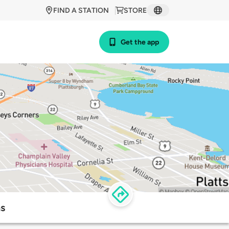
FIND A STATION
STORE
Get the app
ns