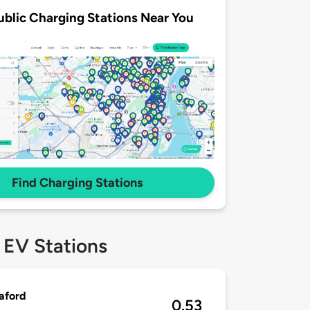
ublic Charging Stations Near You
Find Charging Stations
 EV Stations
aford
0.53