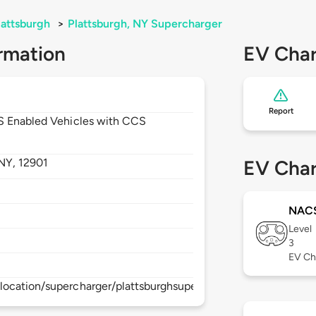
lattsburgh
>
Plattsburgh, NY Supercharger
rmation
EV Char
Report
CS Enabled Vehicles with CCS
NY,
12901
EV Char
NAC
Level
3
EV Ch
location/supercharger/plattsburghsupercharger