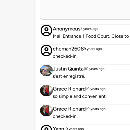
Anonymous
4 years ago
Mall Entrance 1 Food Court, Close to 
cheman2608
9 years ago
checked-in.
Justin Quintal
10 years ago
s'est enregistré.
Grace Richard
10 years ago
so simple and convenient
Grace Richard
10 years ago
checked-in.
Yann
10 years ago