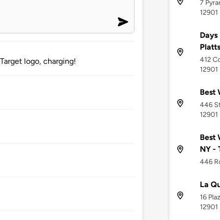
7 Pyra
12901
Days
Platt
412 Co
Target logo, charging!
12901
Best 
446 St
12901
Best 
NY - 
446 Ro
La Qu
16 Pla
12901