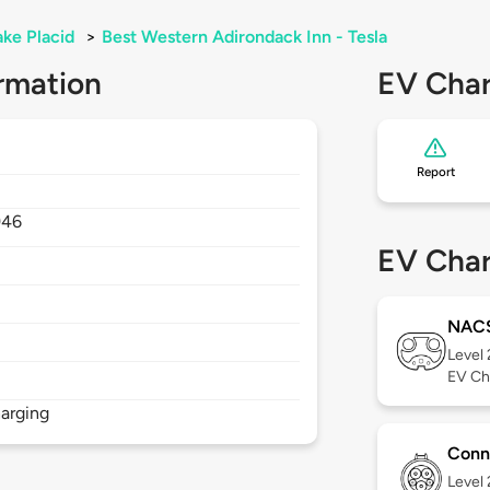
ake Placid
>
Best Western Adirondack Inn - Tesla
rmation
EV Char
Report
946
EV Char
NAC
Level
EV Ch
arging
Conn
Level