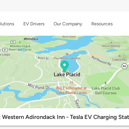
lutions
EV Drivers
Our Company
Resources
 Western Adirondack Inn - Tesla EV Charging Sta