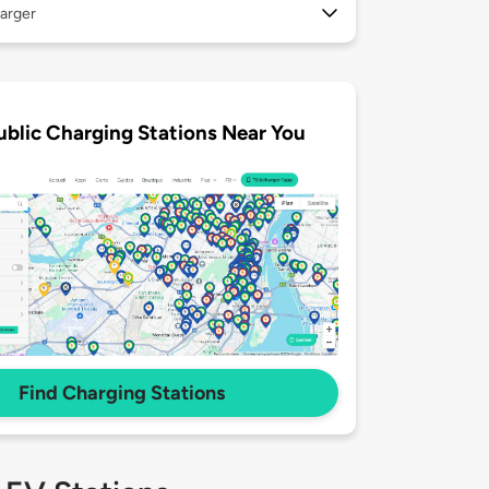
arger
ublic Charging Stations Near You
Find Charging Stations