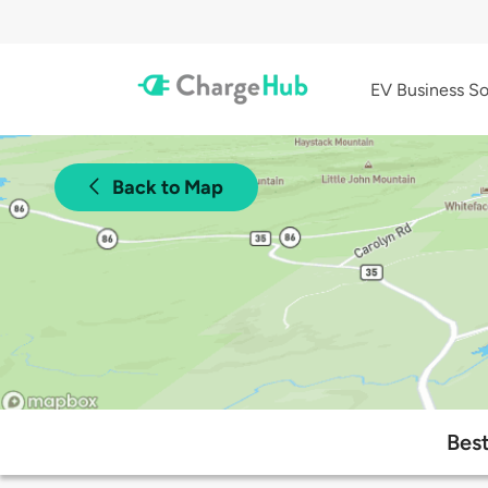
EV Business So
Back to Map
Best