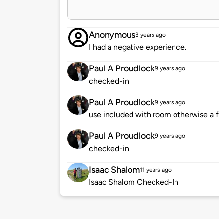
Anonymous
3 years ago
I had a negative experience.
Paul A Proudlock
9 years ago
checked-in
Paul A Proudlock
9 years ago
use included with room otherwise a f
Paul A Proudlock
9 years ago
checked-in
Isaac Shalom
11 years ago
Isaac Shalom Checked-In