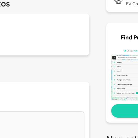
tos
EV Ch
Find P