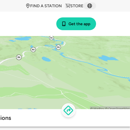
FIND A STATION
STORE
Get the app
tions