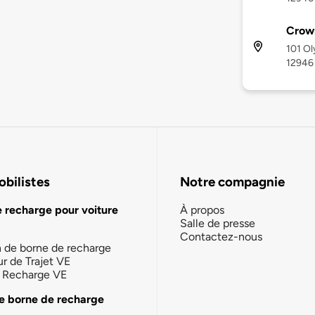
Crown
101 Ol
12946
bilistes
Notre compagnie
e recharge pour voiture
À propos
Salle de presse
Contactez-nous
n de borne de recharge
ur de Trajet VE
la Recharge VE
e borne de recharge