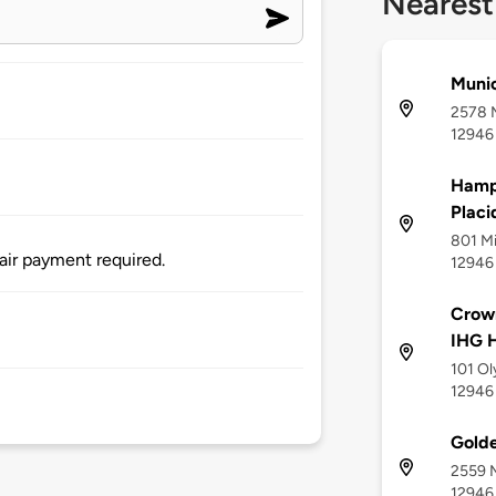
Nearest
Munic
2578 M
12946
Hampt
Placi
801 Mi
air payment required.
12946
Crown
IHG H
101 Ol
12946
Gold
2559 M
12946