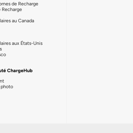
ornes de Recharge
e Recharge
laires au Canada
laires aux États-Unis
s
sco
té ChargeHub
nt
photo