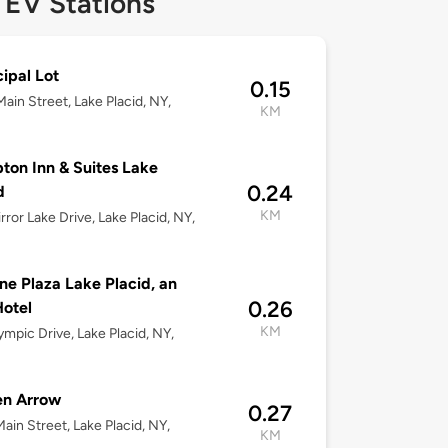
 EV Stations
ipal Lot
0.15
ain Street, Lake Placid, NY,
KM
on Inn & Suites Lake
0.24
d
KM
rror Lake Drive, Lake Placid, NY,
e Plaza Lake Placid, an
0.26
otel
KM
ympic Drive, Lake Placid, NY,
en Arrow
0.27
ain Street, Lake Placid, NY,
KM