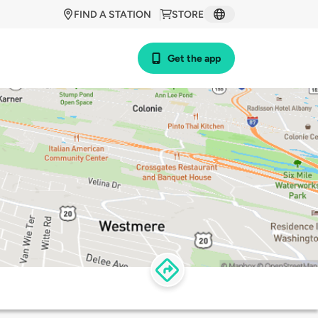
FIND A STATION
STORE
Get the app