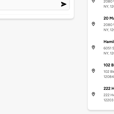
2080 W
NY, 1
20 Ma
2080 W
NY, 1
Hamil
6051 S
NY, 1
102 B
102 Bl
12084
222 H
222 He
12203