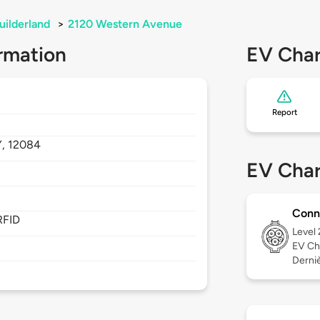
uilderland
>
2120 Western Avenue
rmation
EV Char
Report
Y,
12084
EV Char
Conn
RFID
Level
EV Ch
Derniè