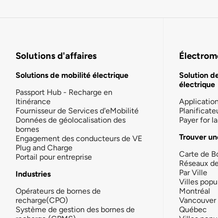
Solutions d'affaires
Électromo
Solutions de mobilité électrique
Solution d
électrique
Passport Hub - Recharge en
Itinérance
Applicatio
Fournisseur de Services d'eMobilité
Planificate
Données de géolocalisation des
Payer for 
bornes
Trouver un
Engagement des conducteurs de VE
Plug and Charge
Carte de B
Portail pour entreprise
Réseaux d
Par Ville
Industries
Villes popu
Opérateurs de bornes de
Montréal
recharge(CPO)
Vancouver
Système de gestion des bornes de
Québec