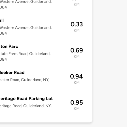
estern Avenue, Guilderland,
KM
2084
ll
0.33
estern Avenue, Guilderland,
KM
2084
ton Parc
0.69
tate Farm Road, Guilderland,
KM
2084
leeker Road
0.94
eeker Road, Guilderland, NY,
KM
eritage Road Parking Lot
0.95
ritage Road, Guilderland, NY,
KM