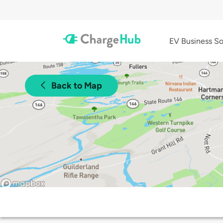
EV Business So
Back to Map