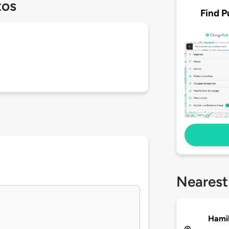
tos
Find P
Nearest
Hamil