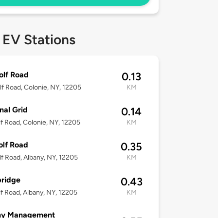
 EV Stations
olf Road
0.13
f Road, Colonie, NY, 12205
KM
nal Grid
0.14
f Road, Colonie, NY, 12205
KM
lf Road
0.35
f Road, Albany, NY, 12205
KM
bridge
0.43
f Road, Albany, NY, 12205
KM
ny Management