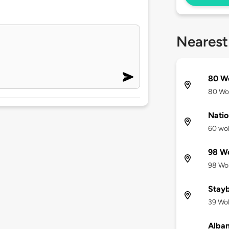
Nearest
80 W
80 Wol
Natio
60 wol
98 Wo
98 Wol
Stay
39 Wol
Alba