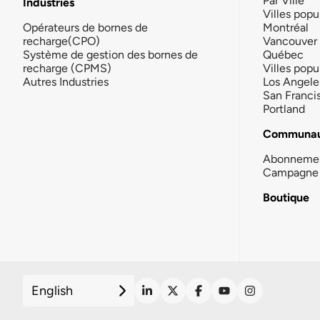
Par Ville
Industries
Villes popu
Opérateurs de bornes de
Montréal
recharge(CPO)
Vancouver
Système de gestion des bornes de
Québec
recharge (CPMS)
Villes popu
Autres Industries
Los Angele
San Franci
Portland
Communau
Abonneme
Campagne 
Boutique
English