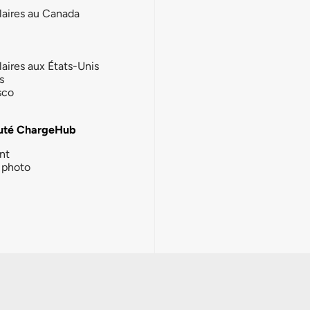
laires au Canada
laires aux États-Unis
s
sco
té ChargeHub
nt
photo