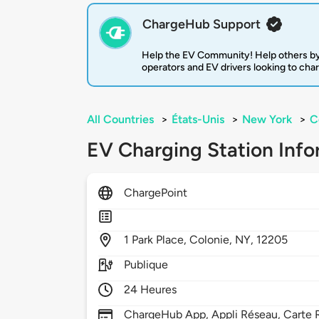
ChargeHub Support
Help the EV Community! Help others by
operators and EV drivers looking to cha
All Countries
>
États-Unis
>
New York
>
C
EV Charging Station Info
ChargePoint
1
Park Place,
Colonie,
NY,
12205
Publique
24 Heures
ChargeHub App, Appli Réseau, Carte R