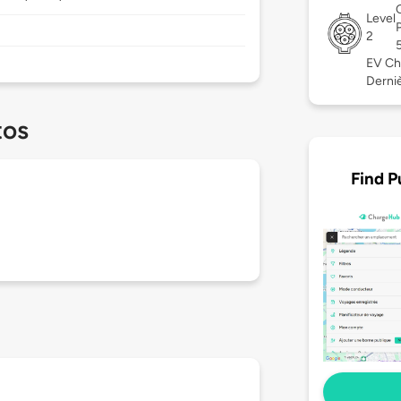
Level
2
EV Ch
Derniè
tos
Find P