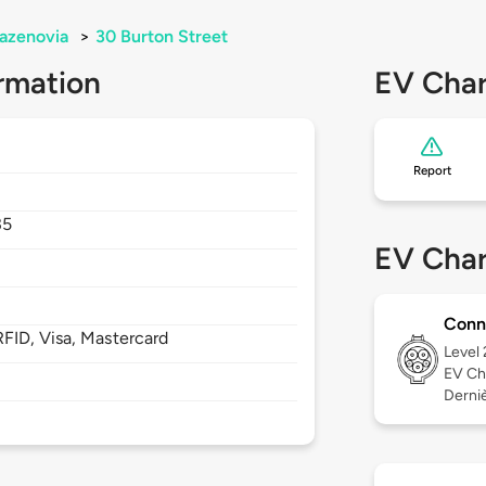
azenovia
>
30 Burton Street
rmation
EV Char
Report
35
EV Char
Conn
FID, Visa, Mastercard
Level
EV Ch
Derniè