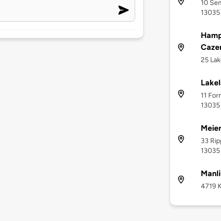
10 Sem
13035
Hampt
Caze
25 Lak
Lakel
11 For
13035
Meier
33 Rip
13035
Manl
4719 K