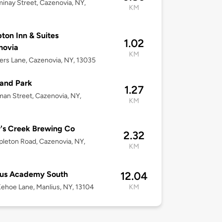
inay Street, Cazenovia, NY,
KM
on Inn & Suites
1.02
novia
KM
ers Lane, Cazenovia, NY, 13035
and Park
1.27
man Street, Cazenovia, NY,
KM
's Creek Brewing Co
2.32
pleton Road, Cazenovia, NY,
KM
ius Academy South
12.04
ehoe Lane, Manlius, NY, 13104
KM