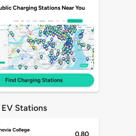
ublic Charging Stations Near You
Find Charging Stations
 EV Stations
ovia College
0.80