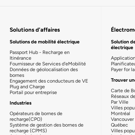
Solutions d'affaires
Électromo
Solutions de mobilité électrique
Solution d
électrique
Passport Hub - Recharge en
Itinérance
Applicatio
Fournisseur de Services d'eMobilité
Planificate
Données de géolocalisation des
Payer for 
bornes
Trouver un
Engagement des conducteurs de VE
Plug and Charge
Carte de B
Portail pour entreprise
Réseaux d
Par Ville
Industries
Villes popu
Opérateurs de bornes de
Montréal
recharge(CPO)
Vancouver
Système de gestion des bornes de
Québec
recharge (CPMS)
Villes popu