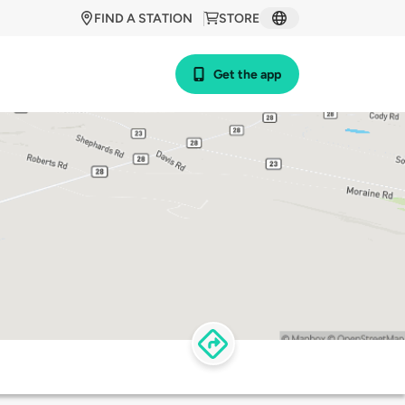
FIND A STATION
STORE
Get the app