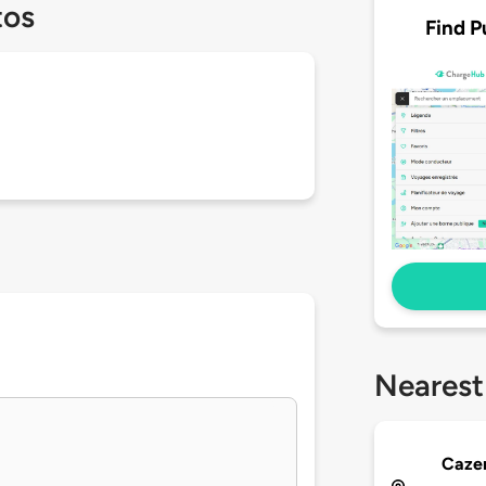
tos
Find P
Nearest
Cazen