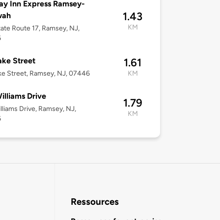
ay Inn Express Ramsey-
1.43
wah
KM
ate Route 17, Ramsey, NJ,
6
ake Street
1.61
ke Street, Ramsey, NJ, 07446
KM
illiams Drive
1.79
lliams Drive, Ramsey, NJ,
KM
6
Ressources