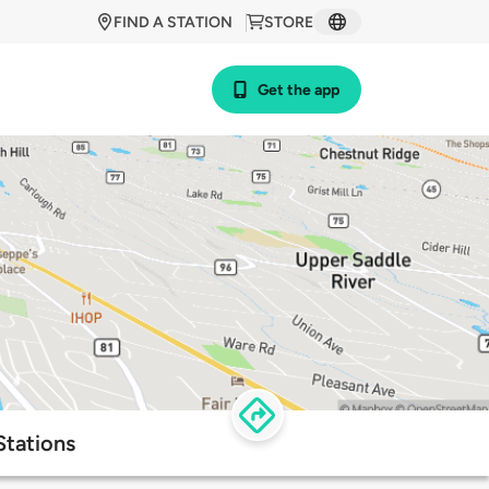
FIND A STATION
STORE
Get the app
Stations