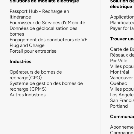
Solutions de mobilité électrique
Solution d
électrique
Passport Hub - Recharge en
Itinérance
Applicatio
Fournisseur de Services d'eMobilité
Planificate
Données de géolocalisation des
Payer for 
bornes
Trouver un
Engagement des conducteurs de VE
Plug and Charge
Carte de B
Portail pour entreprise
Réseaux d
Par Ville
Industries
Villes popu
Opérateurs de bornes de
Montréal
recharge(CPO)
Vancouver
Système de gestion des bornes de
Québec
recharge (CPMS)
Villes popu
Autres Industries
Los Angele
San Franci
Portland
Communau
Abonneme
Campagne 