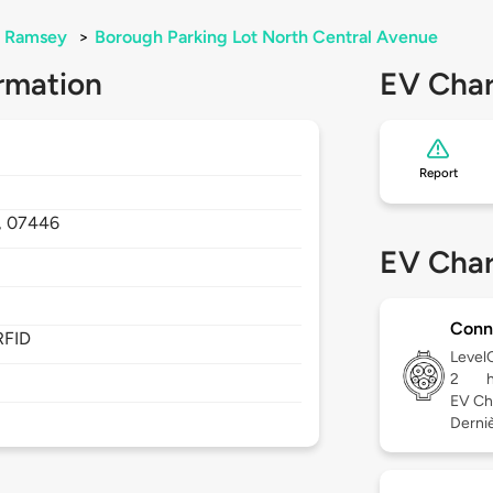
Ramsey
>
Borough Parking Lot North Central Avenue
rmation
EV Char
Report
,
07446
EV Char
Conn
RFID
Level
2
EV Ch
Derniè