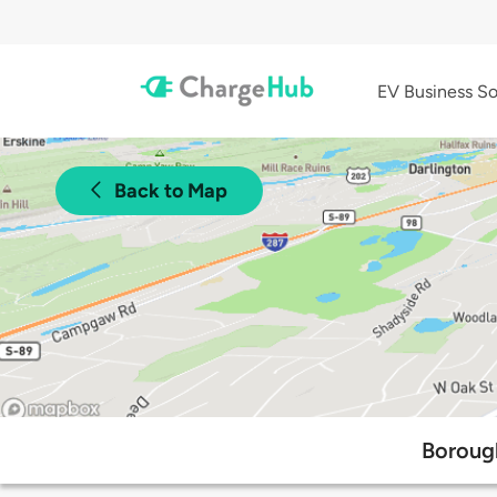
EV Business So
Back to Map
Borough