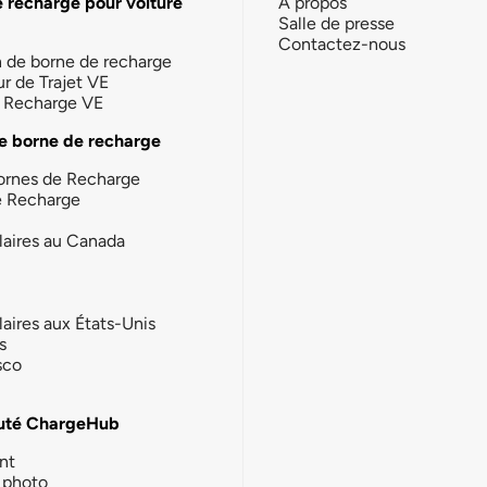
e recharge pour voiture
À propos
Salle de presse
Contactez-nous
n de borne de recharge
ur de Trajet VE
la Recharge VE
e borne de recharge
ornes de Recharge
e Recharge
laires au Canada
laires aux États-Unis
s
sco
té ChargeHub
nt
photo