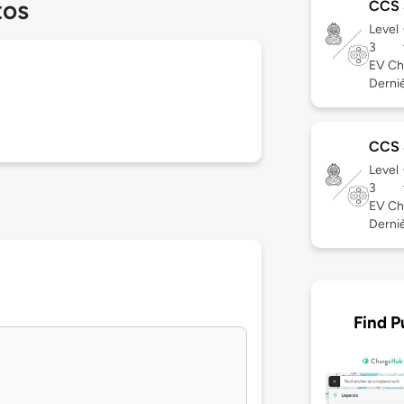
tos
CCS
Level
3
EV Ch
Derniè
CCS
Level
3
EV Ch
Derniè
Find P