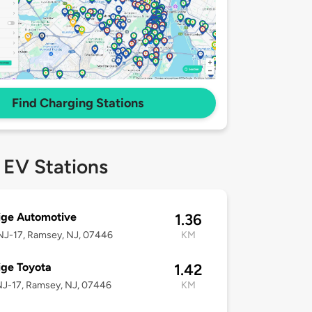
Find Charging Stations
 EV Stations
ige Automotive
1.36
NJ-17, Ramsey, NJ, 07446
KM
ige Toyota
1.42
NJ-17, Ramsey, NJ, 07446
KM