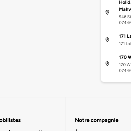
Holid
Mah
946 St
0744
171 L
171 La
170 W
170 Wi
0744
bilistes
Notre compagnie