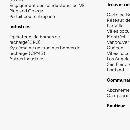
Trouver un
Engagement des conducteurs de VE
Plug and Charge
Carte de B
Portail pour entreprise
Réseaux d
Par Ville
Industries
Villes popu
Opérateurs de bornes de
Montréal
recharge(CPO)
Vancouver
Système de gestion des bornes de
Québec
recharge (CPMS)
Villes popu
Autres Industries
Los Angele
San Franci
Portland
Communau
Abonneme
Campagne 
Boutique