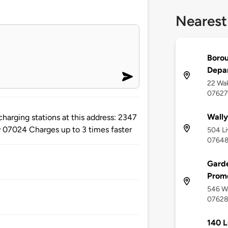
Nearest
Borou
Depar
22 Wak
07627
Wally
charging stations at this address: 2347
 07024 Charges up to 3 times faster
504 Li
0764
Gard
Prom
546 W
0762
140 