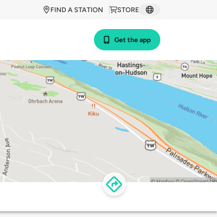
FIND A STATION
STORE
Get the app