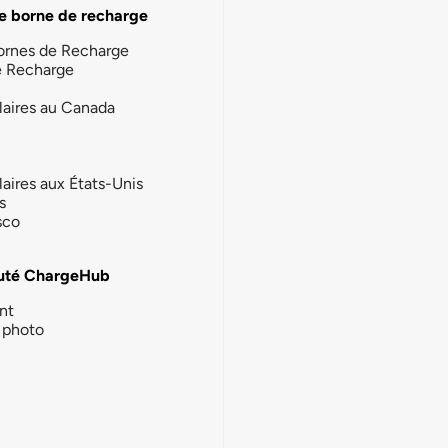
e borne de recharge
ornes de Recharge
e Recharge
laires au Canada
laires aux États-Unis
s
sco
té ChargeHub
nt
photo