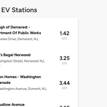
 EV Stations
gh of Demarest -
1.42
tment Of Public Works
KM
elee Drive, Demarest, NJ,
’s Bagel Norwood
3.25
vingston Street, Norwood, NJ,
KM
8
en Homes - Washington
3.44
enade
KM
ashington Avenue, Dumont, NJ,
8
Ludlow Avenue