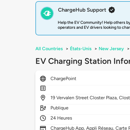
ChargeHub Support
Help the EV Community! Help others by
operators and EV drivers looking to cha
All Countries
>
États-Unis
>
New Jersey
>
EV Charging Station Info
ChargePoint
19
Vervalen Street Closter Plaza,
Clost
Publique
24 Heures
ChargeHub App, Appli Réseau, Carte R