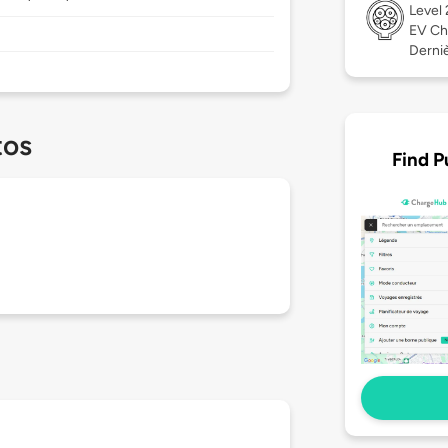
Level
EV Ch
Derniè
tos
Find P