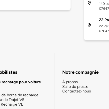
140 Lu
0764
22 Pa
22 Par
0764
bilistes
Notre compagnie
e recharge pour voiture
À propos
Salle de presse
Contactez-nous
n de borne de recharge
ur de Trajet VE
la Recharge VE