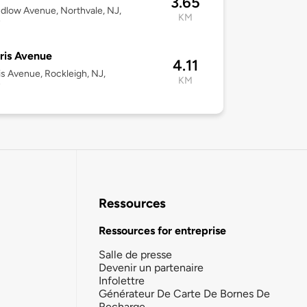
3.65
dlow Avenue, Northvale, NJ,
KM
7
ris Avenue
4.11
is Avenue, Rockleigh, NJ,
KM
7
Ressources
Ressources for entreprise
Salle de presse
Devenir un partenaire
Infolettre
Générateur De Carte De Bornes De
Recharge