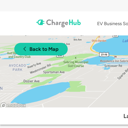
EV Business So
Back to Map
L