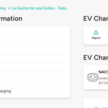
ing
>
La Quinta Inn and Suites - Tesla
rmation
EV Char
Report
EV Char
NAC
Level
EV Ch
arging