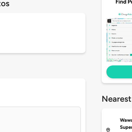
Find P
tos
Nearest
Wawa,
Supe