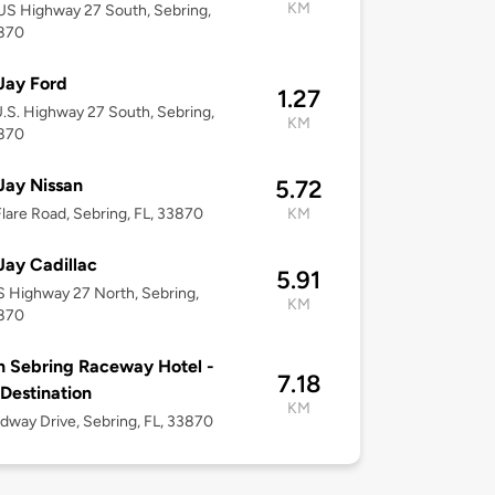
KM
S Highway 27 South, Sebring,
3870
Jay Ford
1.27
.S. Highway 27 South, Sebring,
KM
3870
Jay Nissan
5.72
lare Road, Sebring, FL, 33870
KM
Jay Cadillac
5.91
 Highway 27 North, Sebring,
KM
3870
 Sebring Raceway Hotel -
7.18
 Destination
KM
dway Drive, Sebring, FL, 33870