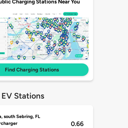
ublic Charging Stations Near You
Find Charging Stations
 EV Stations
 south Sebring, FL
0.66
rcharger