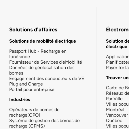
Solutions d'affaires
Électromo
Solutions de mobilité électrique
Solution d
électrique
Passport Hub - Recharge en
Itinérance
Applicatio
Fournisseur de Services d'eMobilité
Planificate
Données de géolocalisation des
Payer for 
bornes
Trouver un
Engagement des conducteurs de VE
Plug and Charge
Carte de B
Portail pour entreprise
Réseaux d
Par Ville
Industries
Villes popu
Opérateurs de bornes de
Montréal
recharge(CPO)
Vancouver
Système de gestion des bornes de
Québec
recharge (CPMS)
Villes popu