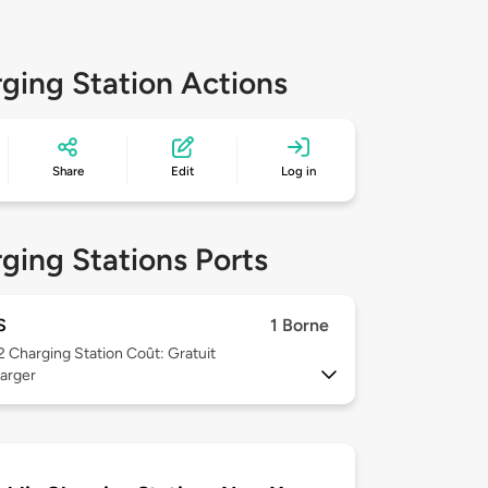
ging Station Actions
Share
Edit
Log in
ging Stations Ports
S
1 Borne
 2
Charging Station Coût: Gratuit
arger