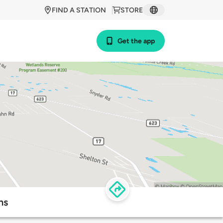
FIND A STATION
STORE
Get the app
ns