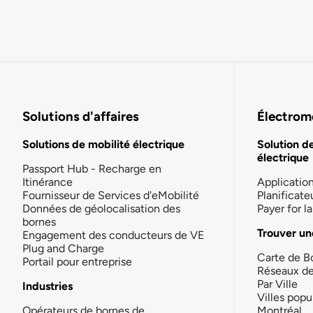
Solutions d'affaires
Électromo
Solutions de mobilité électrique
Solution d
électrique
Passport Hub - Recharge en
Itinérance
Applicatio
Fournisseur de Services d'eMobilité
Planificate
Données de géolocalisation des
Payer for 
bornes
Trouver un
Engagement des conducteurs de VE
Plug and Charge
Carte de B
Portail pour entreprise
Réseaux d
Par Ville
Industries
Villes popu
Opérateurs de bornes de
Montréal