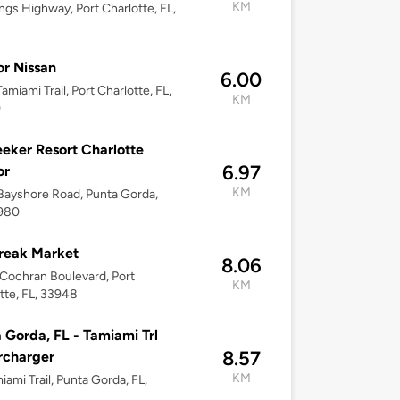
KM
ngs Highway, Port Charlotte, FL,
r Nissan
6.00
amiami Trail, Port Charlotte, FL,
KM
0
eker Resort Charlotte
6.97
or
KM
ayshore Road, Punta Gorda,
3980
reak Market
8.06
Cochran Boulevard, Port
KM
tte, FL, 33948
 Gorda, FL - Tamiami Trl
8.57
rcharger
KM
iami Trail, Punta Gorda, FL,