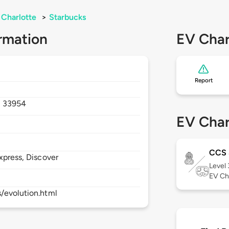
 Charlotte
>
Starbucks
rmation
EV Char
Report
,
33954
EV Char
CCS 
xpress, Discover
Level
EV Ch
s/evolution.html