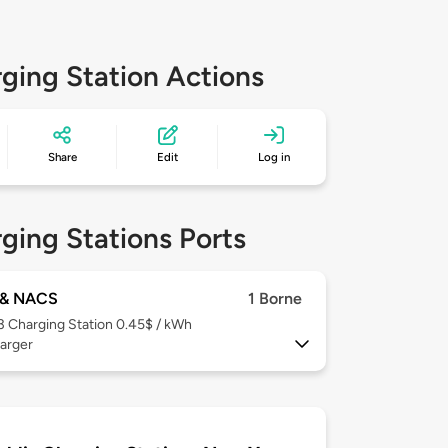
ging Station Actions
Share
Edit
Log in
ging Stations Ports
& NACS
1 Borne
 3
Charging Station 0.45$ / kWh
arger