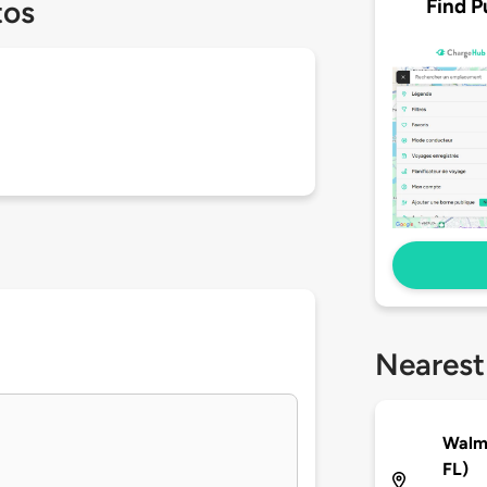
Find P
tos
Nearest
Walma
FL)