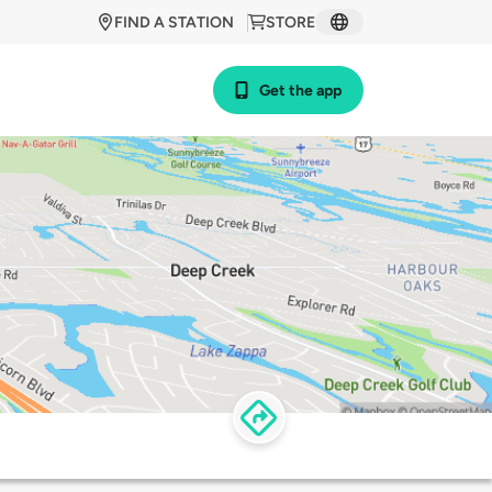
FIND A STATION
STORE
Get the app