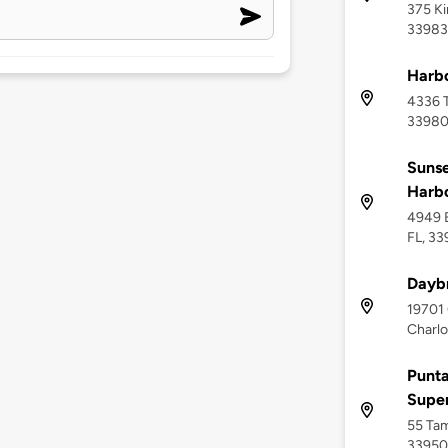
375 Ki
33983
Harbo
4336 T
3398
Sunse
Harb
4949 B
FL, 3
Dayb
19701 
Charlo
Punta
Supe
55 Tam
33950