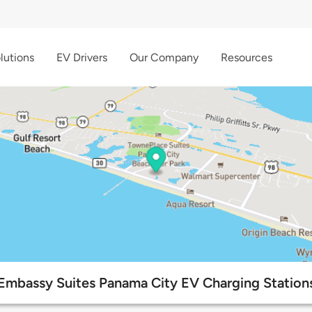
lutions
EV Drivers
Our Company
Resources
Embassy Suites Panama City EV Charging Station