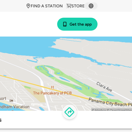
FIND A STATION
STORE
Get the app
s