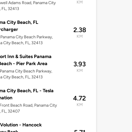
KM
well Adams Road, Panama City
 FL, 32413
a City Beach, FL
2.38
rcharger
KM
Panama City Beach Parkway,
 City Beach, FL, 32413
rt Inn & Suites Panama
3.93
Beach - Pier Park Area
KM
Panama City Beach Parkway,
 City Beach, FL, 32413
a City Beach, FL - Tesla
4.72
nation
KM
Front Beach Road, Panama City
 FL, 32407
Volution - Hancock
ney Bank