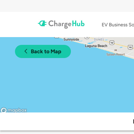
EV Business So
Back to Map