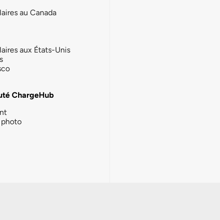
laires au Canada
laires aux États-Unis
s
sco
té ChargeHub
nt
photo