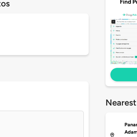
Find P
tos
Nearest
Panam
Adams