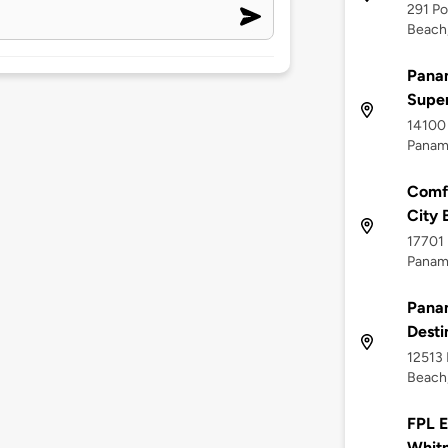
291 Po
Beach,
Panam
Supe
14100 
Panama
Comfo
City 
17701 
Panama
Panam
Desti
12513 
Beach,
FPL E
Whit