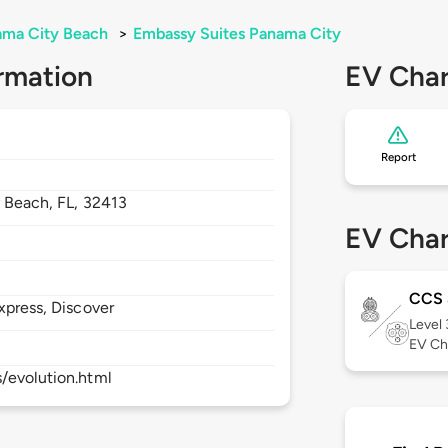
ama City Beach
>
Embassy Suites Panama City
rmation
EV Char
Report
y Beach,
FL,
32413
EV Char
CCS
xpress, Discover
Level
EV Ch
s/evolution.html