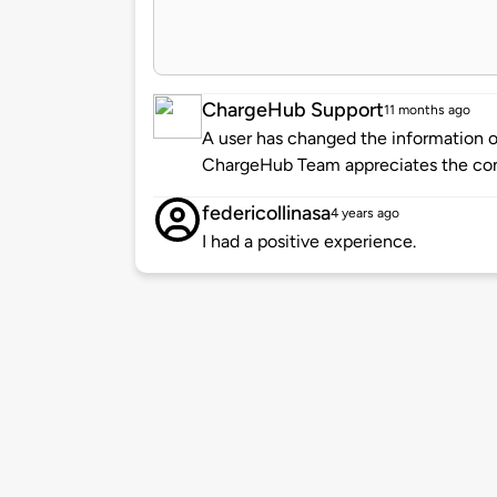
ChargeHub Support
11 months ago
A user has changed the information of
ChargeHub Team appreciates the co
federicollinasa
4 years ago
I had a positive experience.