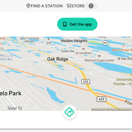
FIND A STATION
STORE
Get the app