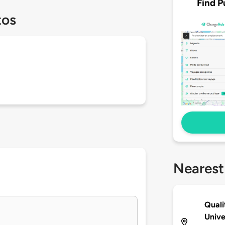
Find P
tos
Nearest
Quali
Unive