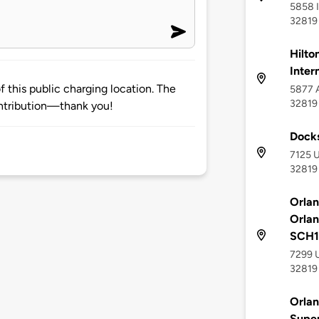
5858 I
32819
Hilto
Inter
 this public charging location. The
5877 A
32819
ntribution—thank you!
Docks
7125 U
32819
Orlan
Orla
SCH1
7299 U
32819
Orlan
Supe