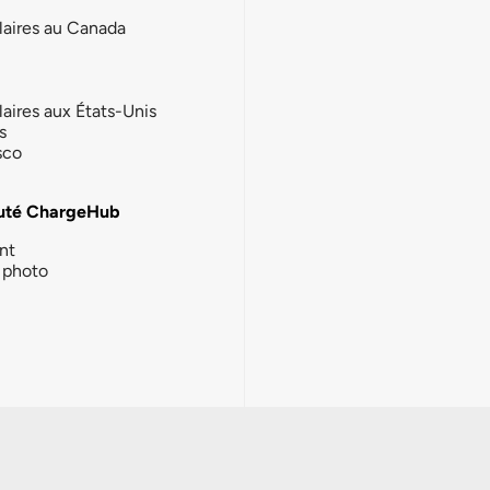
laires au Canada
laires aux États-Unis
s
sco
té ChargeHub
nt
photo