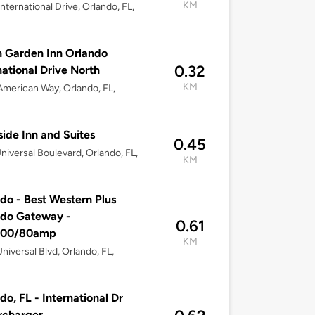
KM
nternational Drive, Orlando, FL,
n Garden Inn Orlando
0.32
national Drive North
KM
merican Way, Orlando, FL,
ide Inn and Suites
0.45
niversal Boulevard, Orlando, FL,
KM
do - Best Western Plus
ndo Gateway -
0.61
00/80amp
KM
niversal Blvd, Orlando, FL,
do, FL - International Dr
rcharger