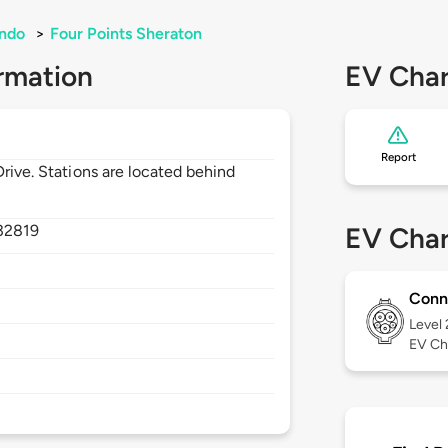
ando
>
Four Points Sheraton
rmation
EV Char
Report
Drive. Stations are located behind
32819
EV Char
Conn
Level
EV Ch