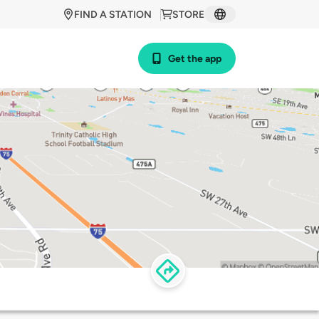
FIND A STATION
STORE
Get the app