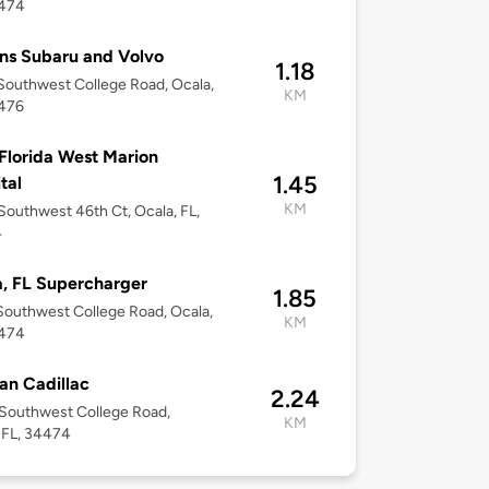
4474
ns Subaru and Volvo
1.18
outhwest College Road, Ocala,
KM
4476
lorida West Marion
1.45
tal
KM
outhwest 46th Ct, Ocala, FL,
4
, FL Supercharger
1.85
outhwest College Road, Ocala,
KM
4474
van Cadillac
2.24
Southwest College Road,
KM
 FL, 34474