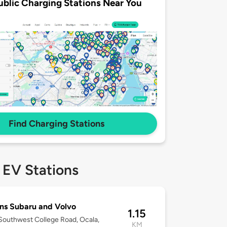
ublic Charging Stations Near You
Find Charging Stations
 EV Stations
ns Subaru and Volvo
1.15
outhwest College Road, Ocala,
KM