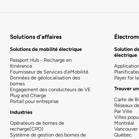
Solutions d'affaires
Électromo
Solutions de mobilité électrique
Solution d
électrique
Passport Hub - Recharge en
Itinérance
Applicatio
Fournisseur de Services d'eMobilité
Planificate
Données de géolocalisation des
Payer for 
bornes
Trouver un
Engagement des conducteurs de VE
Plug and Charge
Carte de B
Portail pour entreprise
Réseaux d
Par Ville
Industries
Villes popu
Opérateurs de bornes de
Montréal
recharge(CPO)
Vancouver
Système de gestion des bornes de
Québec