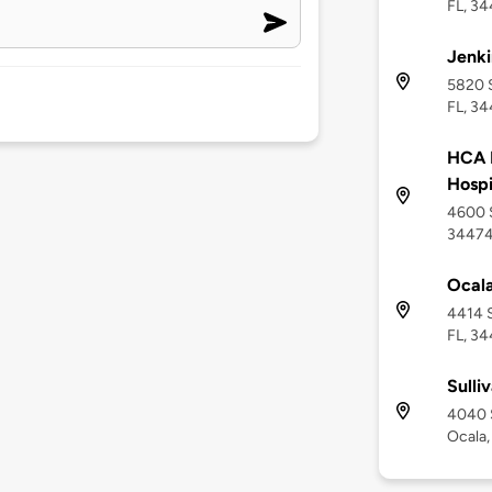
FL, 3
Jenki
5820 S
FL, 3
HCA F
Hospi
4600 S
3447
Ocala
4414 S
FL, 3
Sulli
4040 
Ocala,