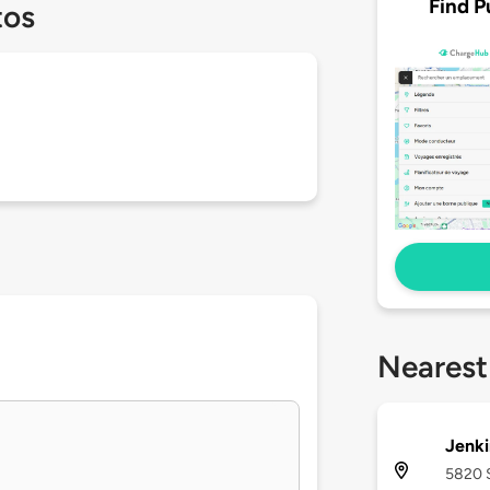
Find P
tos
Nearest
Jenki
5820 S