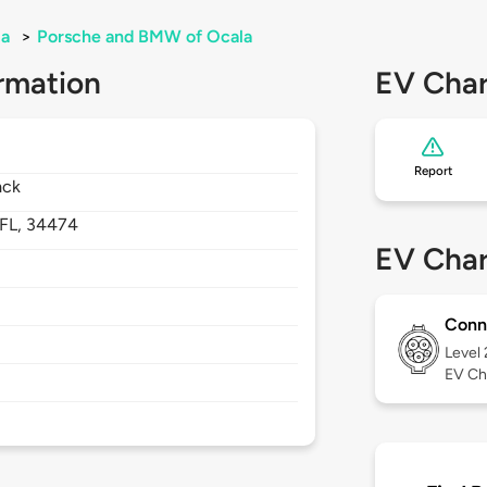
la
>
Porsche and BMW of Ocala
rmation
EV Char
Report
ack
FL,
34474
EV Char
Conn
Level
EV Ch