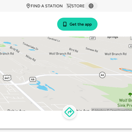
FIND A STATION
STORE
Get the app