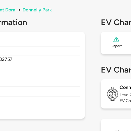
nt Dora
>
Donnelly Park
rmation
EV Char
Report
32757
EV Char
Conn
Level
EV Ch