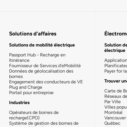
Solutions d'affaires
Électromo
Solutions de mobilité électrique
Solution d
électrique
Passport Hub - Recharge en
Itinérance
Applicatio
Fournisseur de Services d'eMobilité
Planificate
Données de géolocalisation des
Payer for 
bornes
Trouver un
Engagement des conducteurs de VE
Plug and Charge
Carte de B
Portail pour entreprise
Réseaux d
Par Ville
Industries
Villes popu
Opérateurs de bornes de
Montréal
recharge(CPO)
Vancouver
Système de gestion des bornes de
Québec