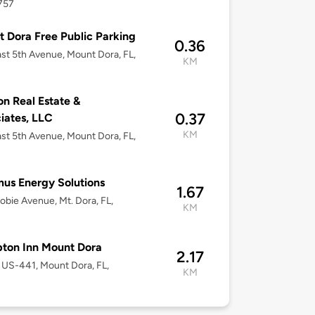
757
 Dora Free Public Parking
0.36
st 5th Avenue, Mount Dora, FL,
KM
n Real Estate &
0.37
iates, LLC
KM
st 5th Avenue, Mount Dora, FL,
us Energy Solutions
1.67
obie Avenue, Mt. Dora, FL,
KM
ton Inn Mount Dora
2.17
US-441, Mount Dora, FL,
KM