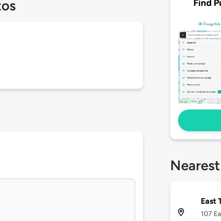
Find P
tos
Nearest
East 
107 Ea