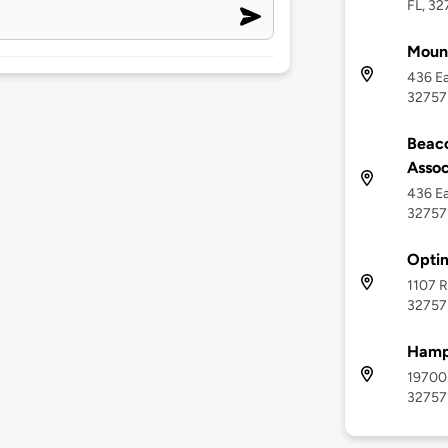
FL, 32
Mount
436 Ea
32757
Beaco
Assoc
436 Ea
32757
Optim
1107 R
32757
Hamp
19700 
32757