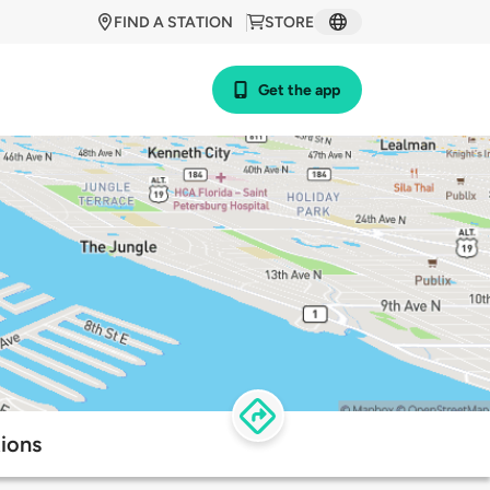
FIND A STATION
STORE
Get the app
tions