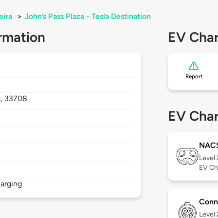
eira
>
John’s Pass Plaza - Tesla Destination
rmation
EV Char
Report
L,
33708
EV Char
NAC
Level
EV Ch
arging
Conn
Level