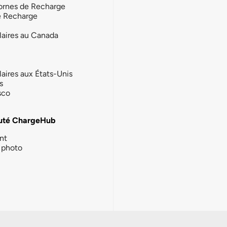
ornes de Recharge
e Recharge
laires au Canada
laires aux États-Unis
s
sco
té ChargeHub
nt
photo