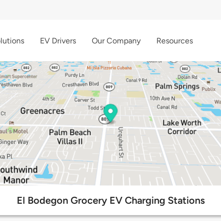
lutions
EV Drivers
Our Company
Resources
El Bodegon Grocery EV Charging Stations