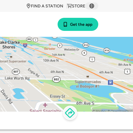
FIND A STATION
STORE
Get the app