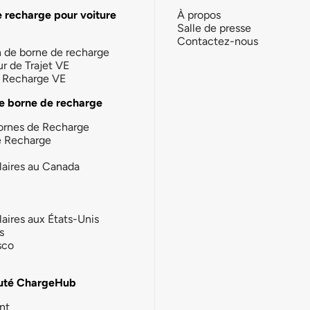
e recharge pour voiture
À propos
Salle de presse
Contactez-nous
n de borne de recharge
ur de Trajet VE
la Recharge VE
e borne de recharge
ornes de Recharge
e Recharge
laires au Canada
laires aux États-Unis
s
sco
té ChargeHub
nt