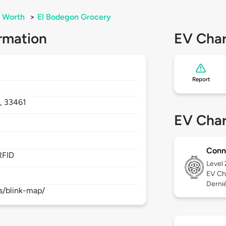
 Worth
>
El Bodegon Grocery
rmation
EV Char
Report
L,
33461
EV Char
Conn
RFID
Level
EV Ch
Derniè
s/blink-map/