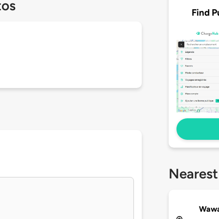
tos
Find P
Nearest
Wawa