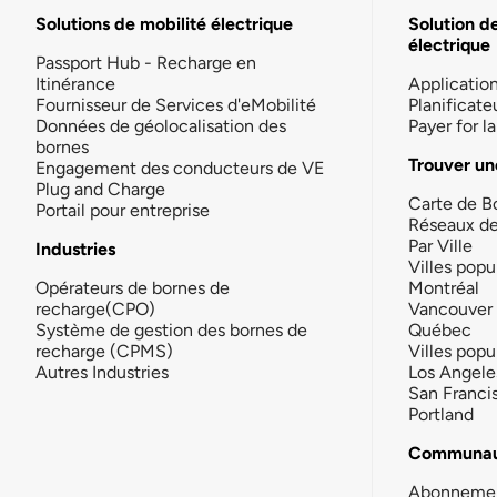
Solutions de mobilité électrique
Solution d
électrique
Passport Hub - Recharge en
Itinérance
Applicatio
Fournisseur de Services d'eMobilité
Planificate
Données de géolocalisation des
Payer for 
bornes
Trouver un
Engagement des conducteurs de VE
Plug and Charge
Carte de B
Portail pour entreprise
Réseaux d
Par Ville
Industries
Villes popu
Opérateurs de bornes de
Montréal
recharge(CPO)
Vancouver
Système de gestion des bornes de
Québec
recharge (CPMS)
Villes popu
Autres Industries
Los Angele
San Franci
Portland
Communau
Abonneme