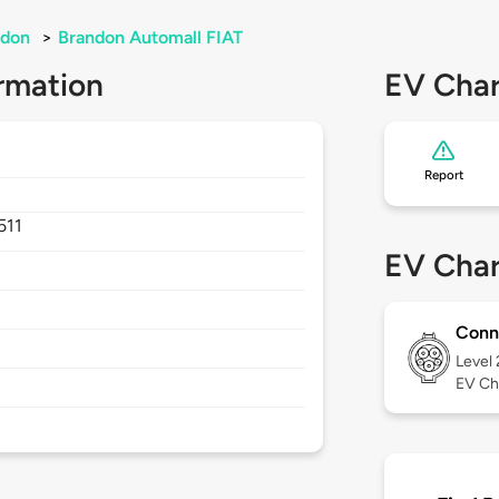
ndon
>
Brandon Automall FIAT
rmation
EV Char
Report
511
EV Char
Conn
Level
EV Ch