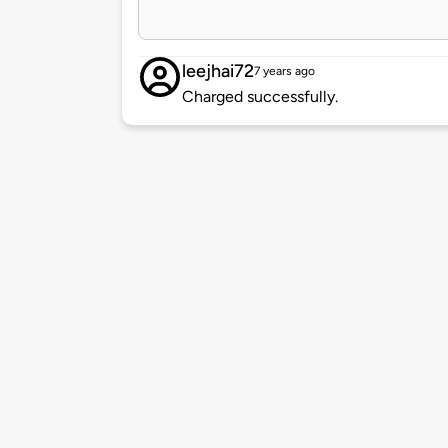
leejhai72
7 years ago
Charged successfully.