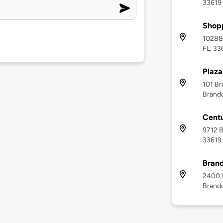
33619
Shop
10288
FL, 33
Plaza
101 Br
Brando
Cent
9712 B
33619
Brand
2400 
Brando