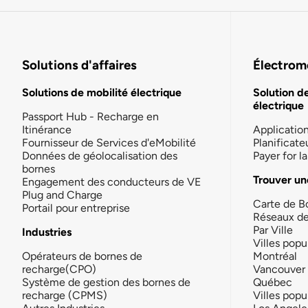
Solutions d'affaires
Électromo
Solutions de mobilité électrique
Solution d
électrique
Passport Hub - Recharge en
Itinérance
Applicatio
Fournisseur de Services d'eMobilité
Planificate
Données de géolocalisation des
Payer for 
bornes
Trouver un
Engagement des conducteurs de VE
Plug and Charge
Carte de B
Portail pour entreprise
Réseaux d
Par Ville
Industries
Villes popu
Opérateurs de bornes de
Montréal
recharge(CPO)
Vancouver
Système de gestion des bornes de
Québec
recharge (CPMS)
Villes popu