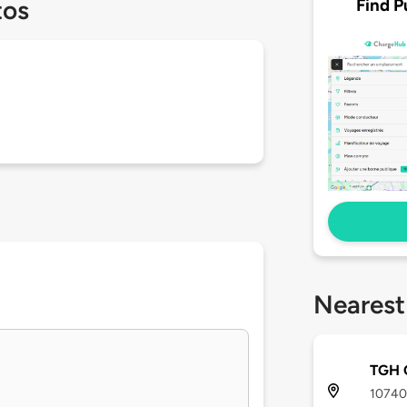
Find P
tos
Nearest
TGH O
10740 