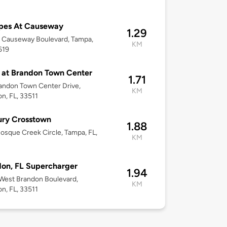
pes At Causeway
1.29
 Causeway Boulevard, Tampa,
KM
619
 at Brandon Town Center
1.71
andon Town Center Drive,
KM
n, FL, 33511
ury Crosstown
1.88
osque Creek Circle, Tampa, FL,
KM
on, FL Supercharger
1.94
West Brandon Boulevard,
KM
n, FL, 33511