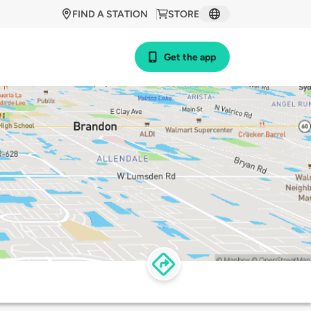
FIND A STATION
STORE
Get the app