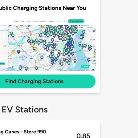
ublic Charging Stations Near You
Find Charging Stations
 EV Stations
ng Canes - Store 990
0.85