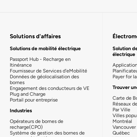
Solutions d'affaires
Électromo
Solutions de mobilité électrique
Solution d
électrique
Passport Hub - Recharge en
Itinérance
Applicatio
Fournisseur de Services d'eMobilité
Planificate
Données de géolocalisation des
Payer for 
bornes
Trouver un
Engagement des conducteurs de VE
Plug and Charge
Carte de B
Portail pour entreprise
Réseaux d
Par Ville
Industries
Villes popu
Opérateurs de bornes de
Montréal
recharge(CPO)
Vancouver
Système de gestion des bornes de
Québec