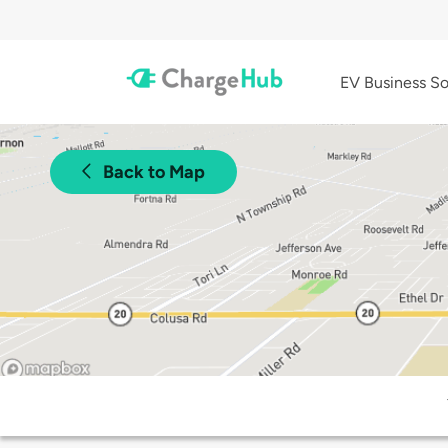
EV Business So
Back to Map