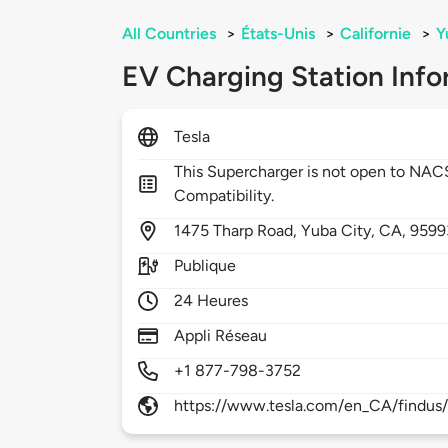
All Countries
>
États-Unis
>
Californie
>
Y
EV Charging Station Info
Tesla
This Supercharger is not open to NA
Compatibility.
1475
Tharp Road,
Yuba City,
CA,
9599
Publique
24 Heures
Appli Réseau
+1 877-798-3752
https://www.tesla.com/en_CA/findus/l