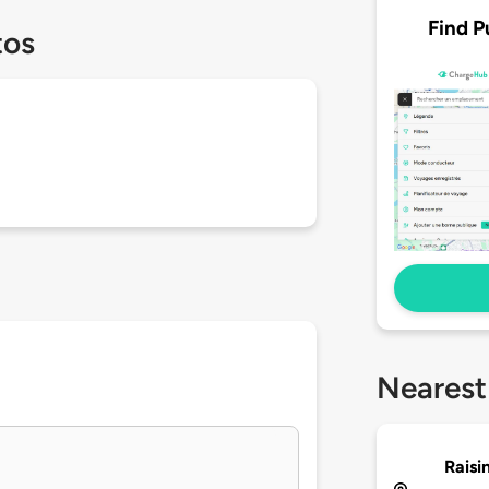
Find P
tos
Nearest
Raisi