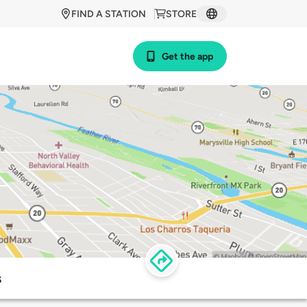
FIND A STATION
STORE
Get the app
s