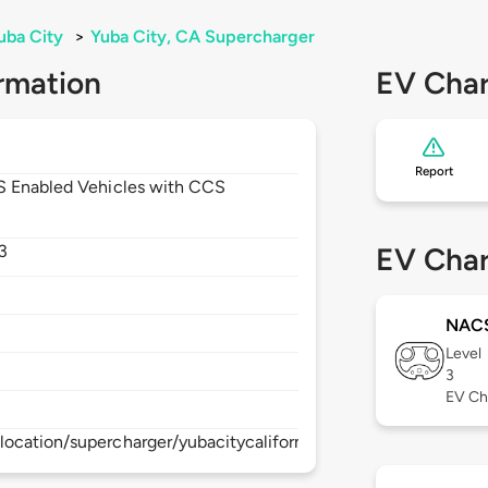
uba City
>
Yuba City, CA Supercharger
rmation
EV Char
Report
CS Enabled Vehicles with CCS
3
EV Char
NAC
Level
3
EV Ch
ocation/supercharger/yubacitycaliforniasupercharger