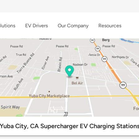
lutions
EV Drivers
Our Company
Resources
Yuba City, CA Supercharger EV Charging Station