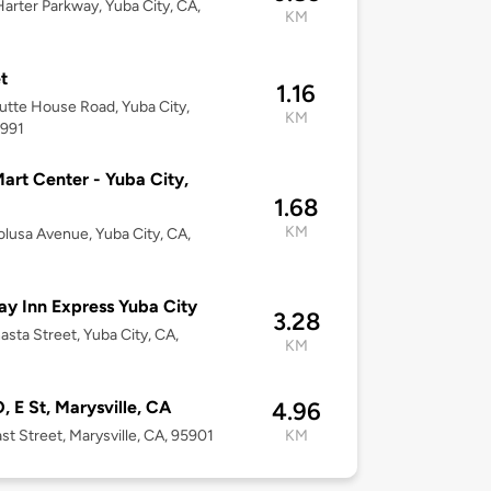
arter Parkway, Yuba City, CA,
KM
t
1.16
utte House Road, Yuba City,
KM
5991
art Center - Yuba City,
1.68
KM
lusa Avenue, Yuba City, CA,
ay Inn Express Yuba City
3.28
asta Street, Yuba City, CA,
KM
 E St, Marysville, CA
4.96
st Street, Marysville, CA, 95901
KM