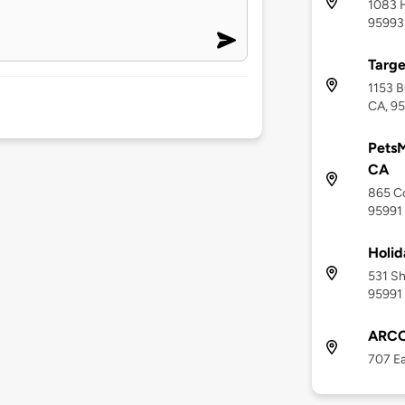
1083 H
95993
Targe
1153 B
CA, 9
PetsM
CA
865 Co
95991
Holid
531 Sh
95991
ARCO,
707 Ea