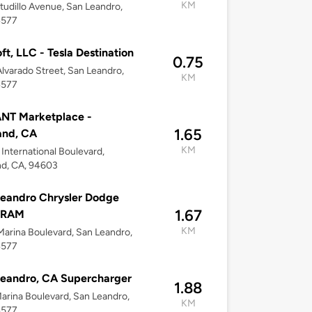
KM
tudillo Avenue, San Leandro,
4577
ft, LLC - Tesla Destination
0.75
lvarado Street, San Leandro,
KM
4577
NT Marketplace -
1.65
and, CA
KM
International Boulevard,
nd, CA, 94603
eandro Chrysler Dodge
1.67
 RAM
KM
arina Boulevard, San Leandro,
4577
eandro, CA Supercharger
1.88
arina Boulevard, San Leandro,
KM
4577