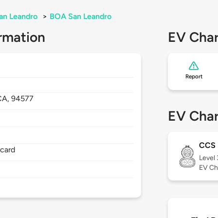
an Leandro
>
BOA San Leandro
rmation
EV Char
Report
CA,
94577
EV Char
CCS
rcard
Level
EV Ch