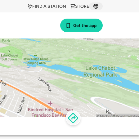
FIND A STATION
STORE
Get the app