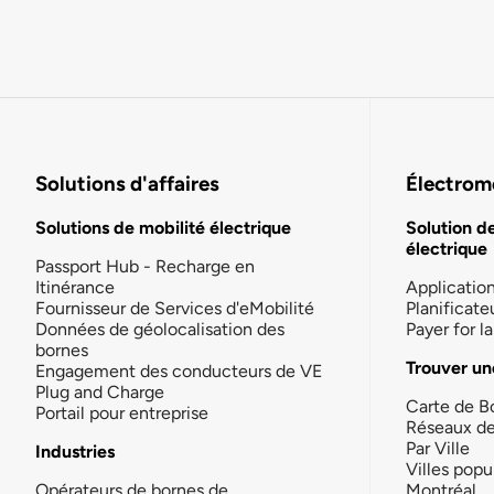
Solutions d'affaires
Électromo
Solutions de mobilité électrique
Solution d
électrique
Passport Hub - Recharge en
Itinérance
Applicatio
Fournisseur de Services d'eMobilité
Planificate
Données de géolocalisation des
Payer for 
bornes
Trouver un
Engagement des conducteurs de VE
Plug and Charge
Carte de B
Portail pour entreprise
Réseaux d
Par Ville
Industries
Villes popu
Opérateurs de bornes de
Montréal