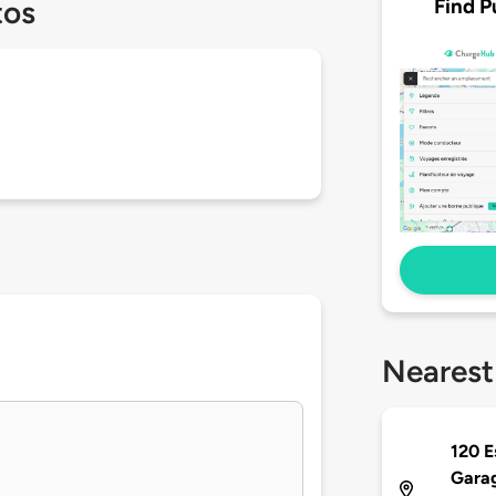
Find P
tos
Nearest
120 E
Gara