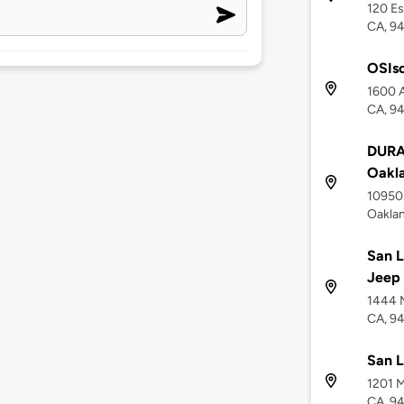
120 Es
CA, 9
OSIso
1600 A
CA, 9
DURA
Oakl
10950 
Oakla
San L
Jeep
1444 M
CA, 9
San L
1201 M
CA, 9